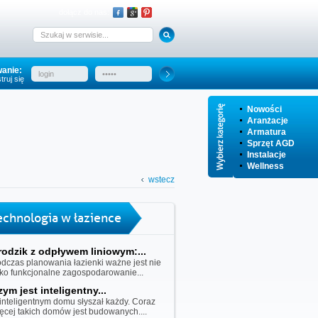
dołącz do nas:
anie:
truj się
Nowości
Aranżacje
Armatura
Sprzęt AGD
Instalacje
Wellness
wstecz
echnologia w łazience
rodzik z odpływem liniowym:...
dczas planowania łazienki ważne jest nie
lko funkcjonalne zagospodarowanie...
zym jest inteligentny...
inteligentnym domu słyszał każdy. Coraz
ęcej takich domów jest budowanych....