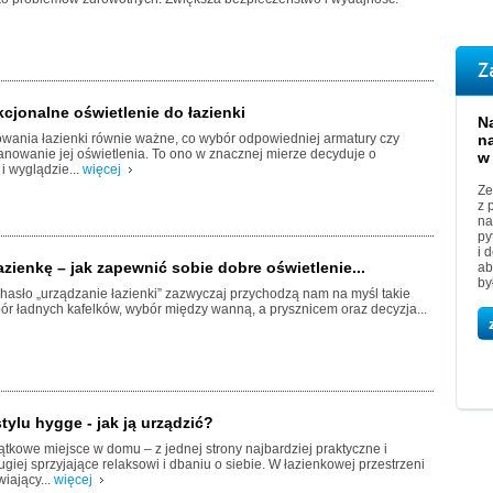
Z
cjonalne oświetlenie do łazienki
N
wania łazienki równie ważne, co wybór odpowiedniej armatury czy
n
planowanie jej oświetlenia. To ono w znacznej mierze decyduje o
w
i wyglądzie...
więcej
Ze
z 
na
py
i 
azienkę – jak zapewnić sobie dobre oświetlenie...
ab
by
hasło „urządzanie łazienki” zazwyczaj przychodzą nam na myśl takie
bór ładnych kafelków, wybór między wanną, a prysznicem oraz decyzja...
tylu hygge - jak ją urządzić?
ątkowe miejsce w domu – z jednej strony najbardziej praktyczne i
ugiej sprzyjające relaksowi i dbaniu o siebie. W łazienkowej przestrzeni
iający...
więcej