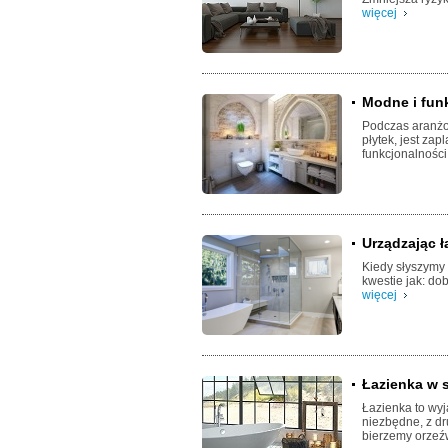
więcej
Modne i funk
Podczas aranżo
płytek, jest za
funkcjonalności 
Urządzając ł
Kiedy słyszymy 
kwestie jak: do
więcej
Łazienka w s
Łazienka to wyj
niezbędne, z dr
bierzemy orzeźw