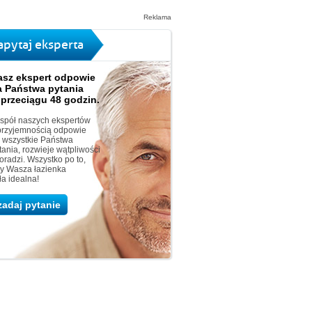
Reklama
apytaj eksperta
asz ekspert odpowie
a Państwa pytania
 przeciągu 48 godzin.
spół naszych ekspertów
przyjemnością odpowie
 wszystkie Państwa
tania, rozwieje wątpliwości
doradzi. Wszystko po to,
y Wasza łazienka
ła idealna!
zadaj pytanie