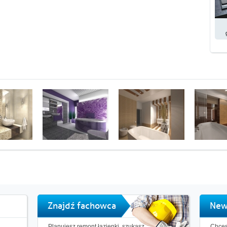
Znajdź fachowca
New
Planujesz remont łazienki, szukasz
Chces