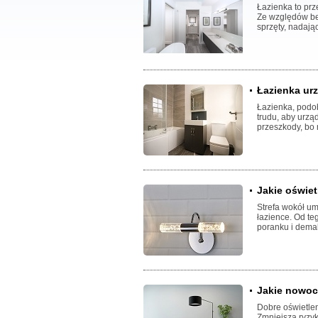
Łazienka to pr
Ze względów be
sprzęty, nadając
Łazienka ur
Łazienka, podo
trudu, aby urzą
przeszkody, bo
Jakie oświet
Strefa wokół um
łazience. Od te
poranku i demak
Jakie nowoc
Dobre oświetle
Zmniejsza ryzy