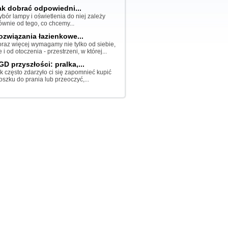
ak dobrać odpowiedni...
bór lampy i oświetlenia do niej zależy
ównie od tego, co chcemy...
ozwiązania łazienkowe...
raz więcej wymagamy nie tylko od siebie,
e i od otoczenia - przestrzeni, w której...
GD przyszłości: pralka,...
k często zdarzyło ci się zapomnieć kupić
oszku do prania lub przeoczyć,...