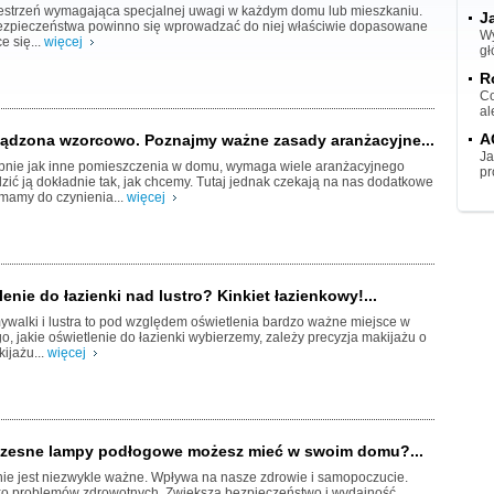
zestrzeń wymagająca specjalnej uwagi w każdym domu lub mieszkaniu.
J
zpieczeństwa powinno się wprowadzać do niej właściwie dopasowane
Wy
e się...
więcej
gł
R
Co
al
A
ządzona wzorcowo. Poznajmy ważne zasady aranżacyjne...
Ja
bnie jak inne pomieszczenia w domu, wymaga wiele aranżacyjnego
pr
dzić ją dokładnie tak, jak chcemy. Tutaj jednak czekają na nas dodatkowe
 mamy do czynienia...
więcej
lenie do łazienki nad lustro? Kinkiet łazienkowy!...
ywalki i lustra to pod względem oświetlenia bardzo ważne miejsce w
go, jakie oświetlenie do łazienki wybierzemy, zależy precyzja makijażu o
ijażu...
więcej
zesne lampy podłogowe możesz mieć w swoim domu?...
nie jest niezwykle ważne. Wpływa na nasze zdrowie i samopoczucie.
ko problemów zdrowotnych. Zwiększa bezpieczeństwo i wydajność.