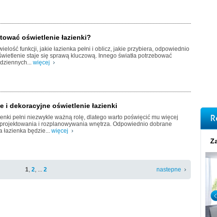
tować oświetlenie łazienki?
elość funkcji, jakie łazienka pełni i oblicz, jakie przybiera, odpowiednio
ietlenie staje się sprawą kluczową. Innego światła potrzebować
dziennych...
więcej
 i dekoracyjne oświetlenie łazienki
R
ienki pełni niezwykle ważną rolę, dlatego warto poświęcić mu więcej
projektowania i rozplanowywania wnętrza. Odpowiednio dobrane
a łazienka będzie...
więcej
Za
1
,
2
, ...
2
nastepne