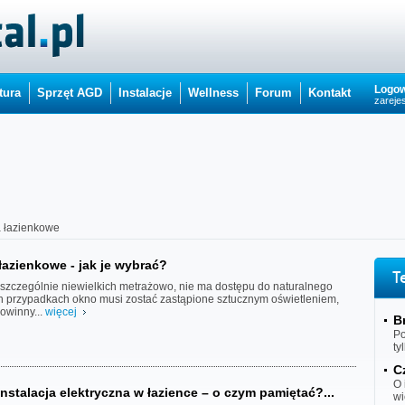
Logow
tura
Sprzęt AGD
Instalacje
Wellness
Forum
Kontakt
zarejes
 łazienkowe
łazienkowe - jak je wybrać?
T
 szczególnie niewielkich metrażowo, nie ma dostępu do naturalnego
ch przypadkach okno musi zostać zastąpione sztucznym oświetleniem,
owinny...
więcej
B
Po
ty
C
O 
nstalacja elektryczna w łazience – o czym pamiętać?...
wi