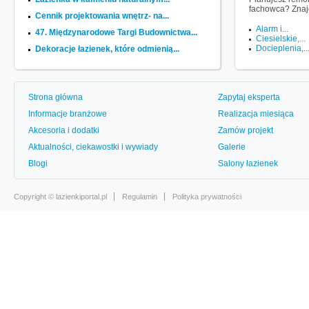
fachowca? Znaj
Cennik projektowania wnętrz- na...
Alarm i...
47. Międzynarodowe Targi Budownictwa...
Ciesielskie,...
Docieplenia,..
Dekoracje łazienek, które odmienią...
Strona główna
Zapytaj eksperta
Informacje branżowe
Realizacja miesiąca
Akcesoria i dodatki
Zamów projekt
Aktualności, ciekawostki i wywiady
Galerie
Blogi
Salony łazienek
Copyright ©
lazienkiportal.pl
Regulamin
Polityka prywatności