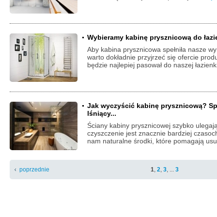
Wybieramy kabinę prysznicową do łazien
Aby kabina prysznicowa spełniła nasze w
warto dokładnie przyjrzeć się ofercie produ
będzie najlepiej pasował do naszej łazienki
Jak wyczyścić kabinę prysznicową? S
lśniący...
Ściany kabiny prysznicowej szybko ulegaj
czyszczenie jest znacznie bardziej czas
nam naturalne środki, które pomagają usu
poprzednie
1
,
2
,
3
, ...
3