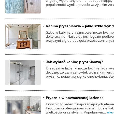
chętniej wybierany element uzupełniający 
popularność wynika przede wszystkim ze 
Kabina prysznicowa ‒ jakie szkło wybr
Szkło w kabinie prysznicowej może być np
dekoracyjne. Najlepiej, jeśli będzie podkr
przyczyni się do odcięcia przestrzeni prys
Jak wybrać kabinę prysznicową?
Urządzanie łazienki może być nie lada w
decyzję, że zamiast płytek wolisz kamień,
prysznic, pojawiają się kolejne pytania. J
Prysznic w nowoczesnej łazience
Prysznic to jeden z najważniejszych elem
Producenci oferują nam różne modele kabi
wielkością oraz stylem. Popularnym...
więc