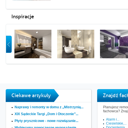
Inspiracje
Ciekawe artykuły
Znajdź fa
Naprawy i remonty w domu z „Mistrzynią...
Planujesz remon
fachowca? Znaj
XIX Sądeckie Targi „Dom i Otoczenie”...
Alarm i...
Płyty prysznicowe - nowe rozwiązanie...
Ciesielskie,...
Docieplenia,..
Wybieramy nowoczesne wyposażenie...