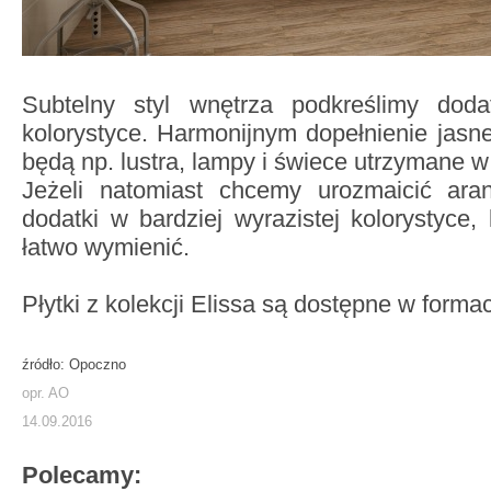
Subtelny styl wnętrza podkreślimy dod
kolorystyce. Harmonijnym dopełnienie jasnej
będą np. lustra, lampy i świece utrzymane w 
Jeżeli natomiast chcemy urozmaicić ara
dodatki w bardziej wyrazistej kolorystyce,
łatwo wymienić.
Płytki z kolekcji Elissa są dostępne w forma
źródło: Opoczno
opr. AO
14.09.2016
Polecamy: