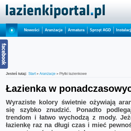
Nowości
Aranżacje
Armatura
Sprzęt AGD
Instalac
Jesteś tutaj:
Start
Aranżacje
Płytki łazienkowe
Łazienka w ponadczasowyc
Wyraziste kolory świetnie ożywiają ara
się szybko znudzić. Ponadto podleg
trendom i łatwo wychodzą z mody. Jeż
łazienkę raz na długi czas i mieć pewno