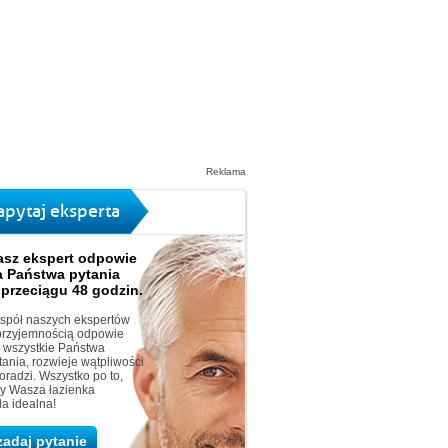
Reklama
apytaj eksperta
asz ekspert odpowie
a Państwa pytania
 przeciągu 48 godzin.
spół naszych ekspertów
przyjemnością odpowie
 wszystkie Państwa
tania, rozwieje wątpliwości
doradzi. Wszystko po to,
y Wasza łazienka
ła idealna!
zadaj pytanie