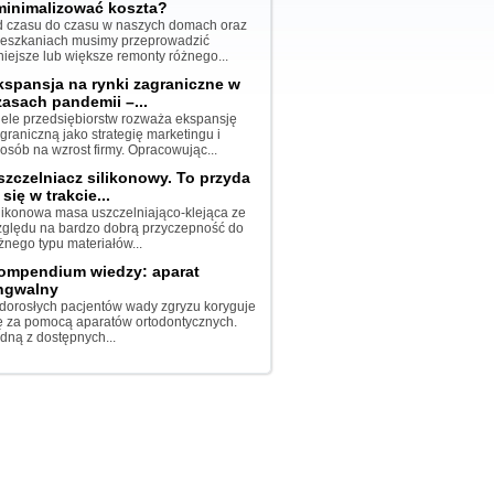
minimalizować koszta?
 czasu do czasu w naszych domach oraz
eszkaniach musimy przeprowadzić
iejsze lub większe remonty różnego...
kspansja na rynki zagraniczne w
zasach pandemii –...
ele przedsiębiorstw rozważa ekspansję
graniczną jako strategię marketingu i
osób na wzrost firmy. Opracowując...
szczelniacz silikonowy. To przyda
 się w trakcie...
likonowa masa uszczelniająco-klejąca ze
ględu na bardzo dobrą przyczepność do
żnego typu materiałów...
ompendium wiedzy: aparat
ingwalny
dorosłych pacjentów wady zgryzu koryguje
ę za pomocą aparatów ortodontycznych.
dną z dostępnych...