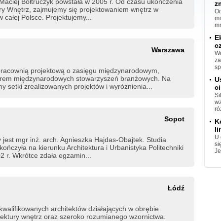
Maciej Bołtruczyk powstała w 2005 r. Od czasu ukończenia
z
ury Wnętrz, zajmujemy się projektowaniem wnętrz w
Od
 całej Polsce. Projektujemy...
mi
mn
E
c
Warszawa
Wi
za
sp
pracownią projektową o zasięgu międzynarodowym,
nerem międzynarodowych stowarzyszeń branżowych. Na
U
 setki zrealizowanych projektów i wyróżnienia...
ci
Si
wz
ró
Sopot
K
l
U 
 jest mgr inż. arch. Agnieszka Hajdas-Obajtek. Studia
si
kończyła na kierunku Architektura i Urbanistyka Politechniki
Je
2 r. Wkrótce zdała egzamin...
Łódź
kwalifikowanych architektów działających w obrębie
hitektury wnętrz oraz szeroko rozumianego wzornictwa.