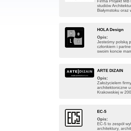
Firma Projekt MB 
studiów Architekt
Białymstoku oraz w
HOLA Design
Opis:
Jesteśmy polską 
członkiem i part
swoim koncie mamy
ARTE DIZAIN
Opis:
Założycielem firmy
architektoniczne u
Krakowskiej w 200
EC-5
Opis:
EC-5 to zespół wy
architektury, arc