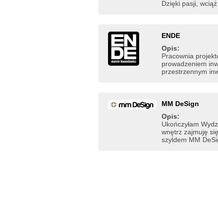
Dzięki pasji, wcią
ENDE
Opis:
Pracownia projekt
prowadzeniem inw
przestrzennym inwe
MM DeSign
Opis:
Ukończyłam Wydzia
wnętrz zajmuję si
szyldem MM DeSign