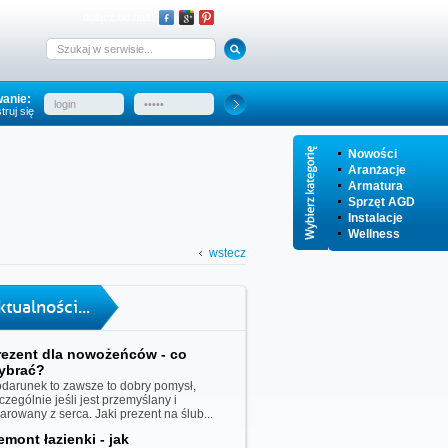
dołącz do nas:
anie:
truj się
Nowości
Aranżacje
Armatura
Sprzęt AGD
Instalacje
Wellness
wstecz
ktualności...
rezent dla nowożeńców - co
ybrać?
darunek to zawsze to dobry pomysł,
czególnie jeśli jest przemyślany i
iarowany z serca. Jaki prezent na ślub...
emont łazienki - jak