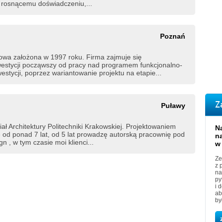
ż rosnącemu doświadczeniu,...
Poznań
owa założona w 1997 roku. Firma zajmuje się
estycji począwszy od pracy nad programem funkcjonalno-
stycji, poprzez wariantowanie projektu na etapie...
Z
Puławy
ł Architektury Politechniki Krakowskiej. Projektowaniem
N
ę od ponad 7 lat, od 5 lat prowadzę autorską pracownię pod
n
 , w tym czasie moi klienci...
w
Ze
z 
na
py
i 
ab
by