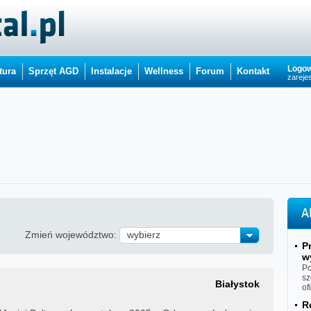
Logow
tura
Sprzęt AGD
Instalacje
Wellness
Forum
Kontakt
zarejes
A
Zmień województwo:
wybierz
P
w
Po
sz
Białystok
of
R