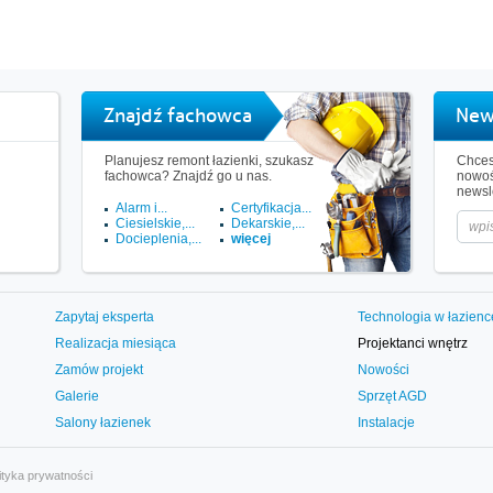
Znajdź fachowca
New
Planujesz remont łazienki, szukasz
Chces
fachowca? Znajdź go u nas.
nowoś
newsle
Alarm i...
Certyfikacja...
Ciesielskie,...
Dekarskie,...
Docieplenia,...
więcej
Zapytaj eksperta
Technologia w łazienc
Realizacja miesiąca
Projektanci wnętrz
Zamów projekt
Nowości
Galerie
Sprzęt AGD
Salony łazienek
Instalacje
ityka prywatności