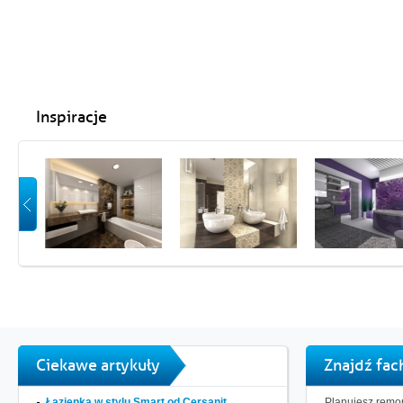
Inspiracje
Ciekawe artykuły
Znajdź fa
Łazienka w stylu Smart od Cersanit...
Planujesz remon