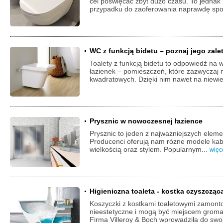
cel poświęcać zbyt dużo czasu. To jednak
przypadku do zaoferowania naprawdę spor
WC z funkcją bidetu – poznaj jego zale
Toalety z funkcją bidetu to odpowiedź n
łazienek – pomieszczeń, które zazwyczaj 
kwadratowych. Dzięki nim nawet na niewiel
Prysznic w nowoczesnej łazience
Prysznic to jeden z najważniejszych elem
Producenci oferują nam różne modele kabi
wielkością oraz stylem. Popularnym...
więc
Higieniczna toaleta - kostka czyszczą
Koszyczki z kostkami toaletowymi zamon
nieestetyczne i mogą być miejscem groma
Firma Villeroy & Boch wprowadziła do swoje