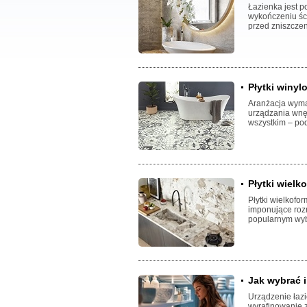
Łazienka jest 
wykończeniu ści
przed zniszczen
Płytki winyl
Aranżacja wyma
urządzania wnęt
wszystkim – pod
Płytki wielk
Płytki wielkofo
imponujące rozm
popularnym wy
Jak wybrać i
Urządzenie łazi
wyrafinowanie z