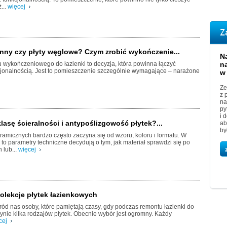
...
więcej
Z
enny czy płyty węglowe? Czym zrobić wykończenie...
N
 wykończeniowego do łazienki to decyzja, która powinna łączyć
n
cjonalnością. Jest to pomieszczenie szczególnie wymagające – narażone
w
Ze
z 
na
py
i 
lasę ścieralności i antypoślizgowość płytek?...
ab
by
ramicznych bardzo często zaczyna się od wzoru, koloru i formatu. W
 to parametry techniczne decydują o tym, jak materiał sprawdzi się po
 lub...
więcej
olekcje płytek łazienkowych
d nas osoby, które pamiętają czasy, gdy podczas remontu łazienki do
ynie kilka rodzajów płytek. Obecnie wybór jest ogromny. Każdy
cej