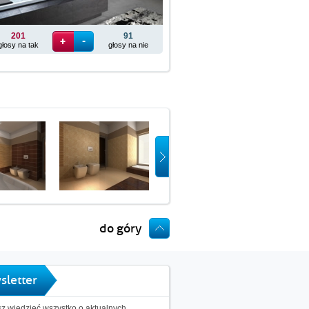
201
91
głosy na tak
głosy na nie
do góry
sletter
z wiedzieć wszystko o aktualnych