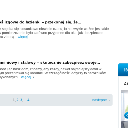
ślizgowe do łazienki – przekonaj się, że...
 spędza się stosunkowo niewiele czasu, to niezwykle ważne jest takie
 pomieszczenie było zarówno przyjemne dla oka, jak i bezpieczne.
a z bosą...
więcej
miniowy i stalowy ‒ skutecznie zabezpiecz swoje...
R
ontując nasz dom, chcemy, aby każdy, nawet najmniejszy detal w
m prezentował się idealnie. W szczególności dotyczy to narożników
wykonanych...
więcej
Za
1
,
2
,
3
, ...
4
nastepne