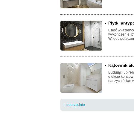
Płytki antypo
Choć w łazience
wykończenie, by
Wilgoć połączon
Kątownik alu
Budując lub rem
efekcie końcowy
naszych ścian 
poprzednie