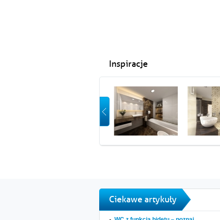
Inspiracje
Ciekawe artykuły
WC z funkcją bidetu – poznaj...