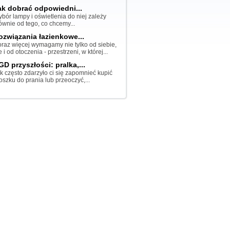
ak dobrać odpowiedni...
bór lampy i oświetlenia do niej zależy
ównie od tego, co chcemy...
ozwiązania łazienkowe...
raz więcej wymagamy nie tylko od siebie,
e i od otoczenia - przestrzeni, w której...
GD przyszłości: pralka,...
k często zdarzyło ci się zapomnieć kupić
oszku do prania lub przeoczyć,...