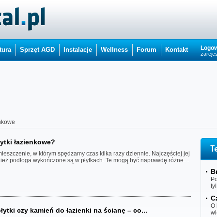
Logow
tura
Sprzęt AGD
Instalacje
Wellness
Forum
Kontakt
zarejes
enkowe
ytki łazienkowe?
T
ieszczenie, w którym spędzamy czas kilka razy dziennie. Najczęściej jej
nież podłoga wykończone są w płytkach. Te mogą być naprawdę różne....
B
Po
ty
C
O 
łytki czy kamień do łazienki na ścianę – co...
wi