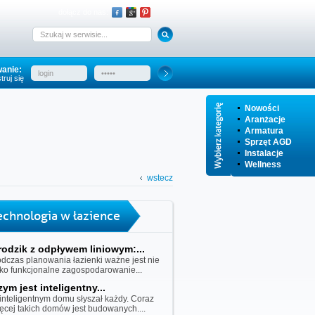
dołącz do nas:
anie:
truj się
Nowości
Aranżacje
Armatura
Sprzęt AGD
Instalacje
Wellness
wstecz
echnologia w łazience
rodzik z odpływem liniowym:...
dczas planowania łazienki ważne jest nie
lko funkcjonalne zagospodarowanie...
zym jest inteligentny...
inteligentnym domu słyszał każdy. Coraz
ęcej takich domów jest budowanych....