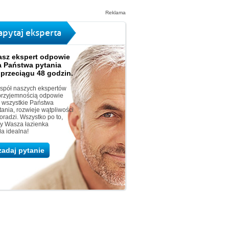
Reklama
apytaj eksperta
asz ekspert odpowie
a Państwa pytania
 przeciągu 48 godzin.
spół naszych ekspertów
przyjemnością odpowie
 wszystkie Państwa
tania, rozwieje wątpliwości
doradzi. Wszystko po to,
y Wasza łazienka
ła idealna!
zadaj pytanie