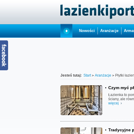
Nowości
Aranżacje
Arma
Jesteś tutaj:
Start
Aranżacje
Płytki łazi
Czym myć pł
Łazienka to pom
ściany, ale rów
więcej
Tradycyjne p