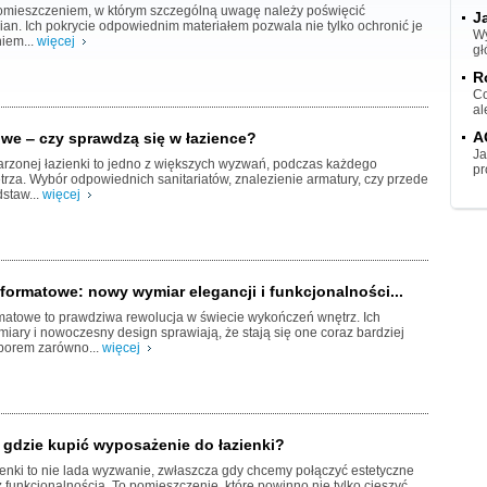
pomieszczeniem, w którym szczególną uwagę należy poświęcić
J
an. Ich pokrycie odpowiednim materiałem pozwala nie tylko ochronić je
Wy
iem...
więcej
gł
R
Co
al
A
owe ‒ czy sprawdzą się w łazience?
Ja
rzonej łazienki to jedno z większych wyzwań, podczas każdego
pr
rza. Wybór odpowiednich sanitariatów, znalezienie armatury, czy przede
staw...
więcej
oformatowe: nowy wymiar elegancji i funkcjonalności...
rmatowe to prawdziwa rewolucja w świecie wykończeń wnętrz. Ich
iary i nowoczesny design sprawiają, że stają się one coraz bardziej
borem zarówno...
więcej
 gdzie kupić wyposażenie do łazienki?
enki to nie lada wyzwanie, zwłaszcza gdy chcemy połączyć estetyczne
 funkcjonalnością. To pomieszczenie, które powinno nie tylko cieszyć