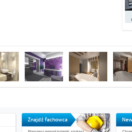
Znajdź fachowca
New
Planujesz remont łazienki, szukasz
Chces