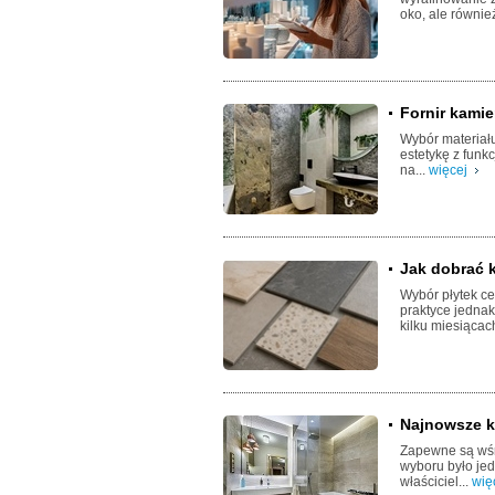
oko, ale również
Fornir kami
Wybór materiału
estetykę z funk
na...
więcej
Jak dobrać k
Wybór płytek ce
praktyce jednak
kilku miesiącach
Najnowsze k
Zapewne są wśró
wyboru było jed
właściciel...
wię