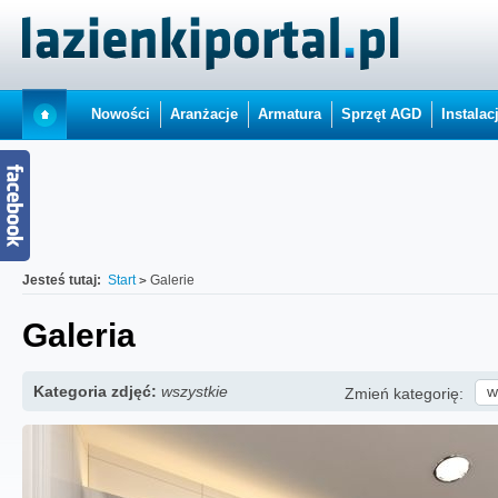
Nowości
Aranżacje
Armatura
Sprzęt AGD
Instalac
Jesteś tutaj:
Start
Galerie
Galeria
Kategoria zdjęć:
wszystkie
w
Zmień kategorię: