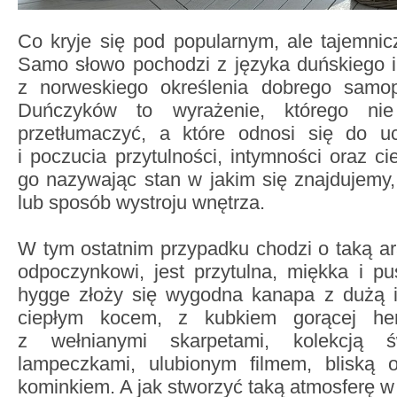
Co kryje się pod popularnym, ale tajemn
Samo słowo pochodzi z języka duńskiego i
z norweskiego określenia dobrego samop
Duńczyków to wyrażenie, którego ni
przetłumaczyć, a które odnosi się do u
i poczucia przytulności, intymności oraz 
go nazywając stan w jakim się znajdujemy
lub sposób wystroju wnętrza.
W tym ostatnim przypadku chodzi o taką ara
odpoczynkowi, jest przytulna, miękka i p
hygge złoży się wygodna kanapa z dużą i
ciepłym kocem, z kubkiem gorącej her
z wełnianymi skarpetami, kolekcją św
lampeczkami, ulubionym filmem, bliską 
kominkiem. A jak stworzyć taką atmosferę w