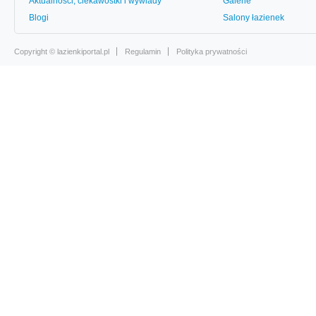
Aktualności, ciekawostki i wywiady
Galerie
Blogi
Salony łazienek
Copyright ©
lazienkiportal.pl
Regulamin
Polityka prywatności