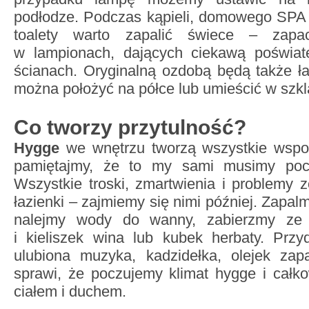
podłodze. Podczas kąpieli, domowego SPA 
toalety warto zapalić świece – zapac
w lampionach, dających ciekawą poświatę
ścianach. Oryginalną ozdobą będą także ł
można położyć na półce lub umieścić w szk
Co tworzy przytulność?
Hygge
we wnętrzu tworzą wszystkie wspo
pamiętajmy, że to my sami musimy poc
Wszystkie troski, zmartwienia i problemy
łazienki – zajmiemy się nimi później. Zapal
nalejmy wody do wanny, zabierzmy ze 
i kieliszek wina lub kubek herbaty. Przy
ulubiona muzyka, kadzidełka, olejek za
sprawi, że poczujemy klimat hygge i całk
ciałem i duchem.