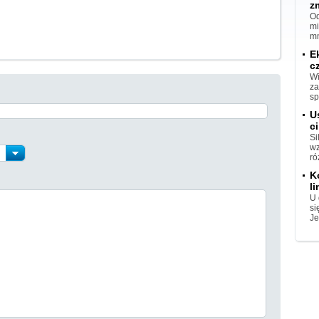
z
Od
mi
mn
E
c
Wi
za
sp
U
ci
Si
wz
ró
K
l
U 
si
Je