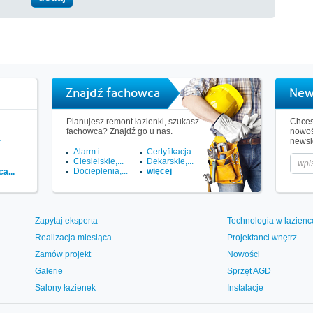
Znajdź fachowca
New
Planujesz remont łazienki, szukasz
Chces
fachowca? Znajdź go u nas.
nowoś
.
newsle
Alarm i...
Certyfikacja...
Ciesielskie,...
Dekarskie,...
Docieplenia,...
więcej
a...
Zapytaj eksperta
Technologia w łazienc
Realizacja miesiąca
Projektanci wnętrz
Zamów projekt
Nowości
Galerie
Sprzęt AGD
Salony łazienek
Instalacje