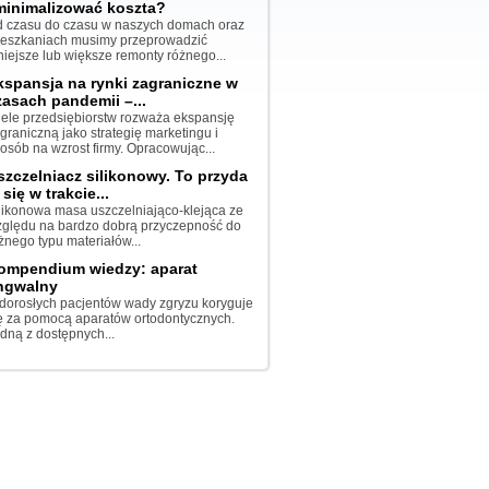
minimalizować koszta?
 czasu do czasu w naszych domach oraz
eszkaniach musimy przeprowadzić
iejsze lub większe remonty różnego...
kspansja na rynki zagraniczne w
zasach pandemii –...
ele przedsiębiorstw rozważa ekspansję
graniczną jako strategię marketingu i
osób na wzrost firmy. Opracowując...
szczelniacz silikonowy. To przyda
 się w trakcie...
likonowa masa uszczelniająco-klejąca ze
ględu na bardzo dobrą przyczepność do
żnego typu materiałów...
ompendium wiedzy: aparat
ingwalny
dorosłych pacjentów wady zgryzu koryguje
ę za pomocą aparatów ortodontycznych.
dną z dostępnych...