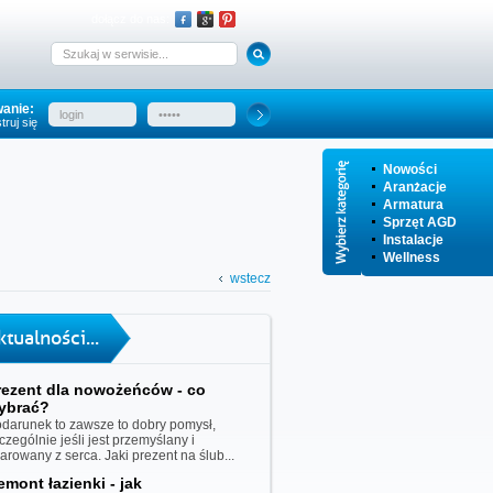
dołącz do nas:
anie:
truj się
Nowości
Aranżacje
Armatura
Sprzęt AGD
Instalacje
Wellness
wstecz
ktualności...
rezent dla nowożeńców - co
ybrać?
darunek to zawsze to dobry pomysł,
czególnie jeśli jest przemyślany i
iarowany z serca. Jaki prezent na ślub...
emont łazienki - jak