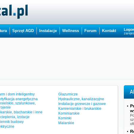
Logow
tura
Sprzęt AGD
Instalacje
Wellness
Forum
Kontakt
zarejes
A
arm i dom inteligentny
Glazurnicze
rtyfikacja energetyczna
Hydrauliczne, kanalizacyjne
esielskie, szalunkowe,
Instalacje grzewcze i gazowe
P
rojenie
Kamieniarskie i brukarskie
w
karskie, blacharskie i inne
Kominiarskie
Po
cieplenia, izolacje
Kominki
sz
iennik budowy
Malarskie
of
ektryczne
R