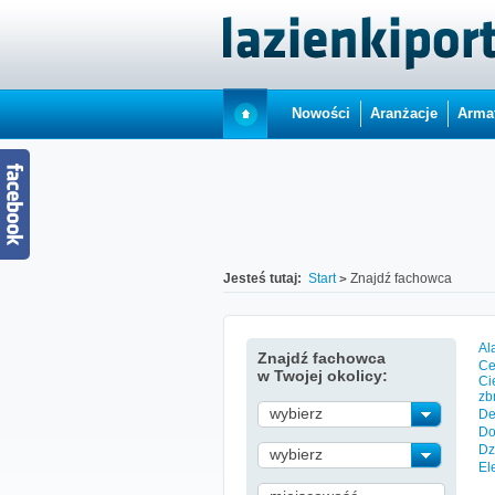
Nowości
Aranżacje
Arma
Jesteś tutaj:
Start
Znajdź fachowca
Al
Znajdź fachowca
Ce
w Twojej okolicy:
Ci
zb
wybierz
De
Do
Dz
wybierz
El