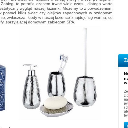
 Zabiegi te potrafią czasem trwać wiele czasu, dlatego warto
estetyczny wygląd naszej łazienki. Możemy to z powodzeniem
 w postaci kilku świec czy olejków zapachowych w ozdobnym
nie, zwłaszcza, kiedy w naszej łazience znajduje się wanna, co
refy, sprzyjającej domowym zabiegom SPA.
Z
N
n
w
Ze
z 
na
py
i 
ab
by