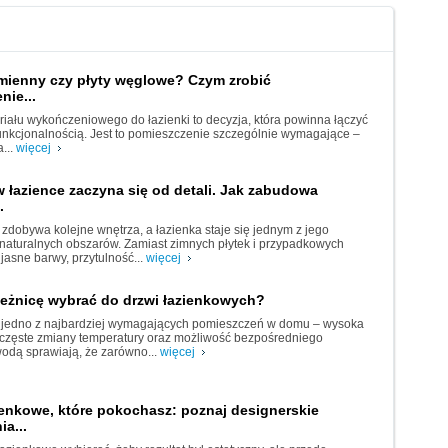
amienny czy płyty węglowe? Czym zrobić
ie...
iału wykończeniowego do łazienki to decyzja, która powinna łączyć
funkcjonalnością. Jest to pomieszczenie szczególnie wymagające –
...
więcej
 łazience zaczyna się od detali. Jak zabudowa
.
i zdobywa kolejne wnętrza, a łazienka staje się jednym z jego
 naturalnych obszarów. Zamiast zimnych płytek i przypadkowych
jasne barwy, przytulność...
więcej
ieżnicę wybrać do drzwi łazienkowych?
o jedno z najbardziej wymagających pomieszczeń w domu – wysoka
 częste zmiany temperatury oraz możliwość bezpośredniego
wodą sprawiają, że zarówno...
więcej
ienkowe, które pokochasz: poznaj designerskie
ia...