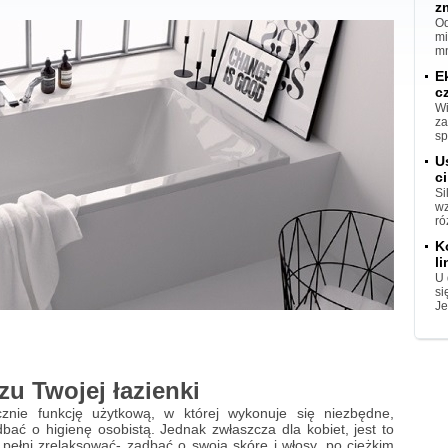
z
Od
mi
mn
E
c
Wi
za
sp
U
ci
Si
wz
ró
K
l
U 
si
Je
u Twojej łazienki
cznie funkcję użytkową, w której wykonuje się niezbędne,
bać o higienę osobistą. Jednak zwłaszcza dla kobiet, jest to
pełni zrelaksować- zadbać o swoją skórę i włosy, po ciężkim