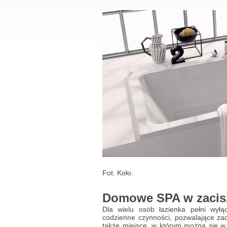
Fot. Koło.
Domowe SPA w zacisz
Dla wielu osób łazienka pełni wyłą
codzienne czynności, pozwalające zad
także miejsce, w którym można się w 