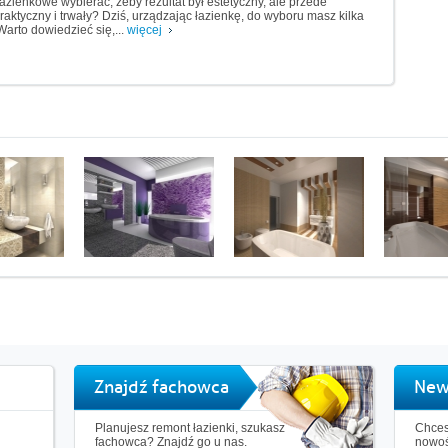
łazienkowe wybierać, żeby rezultat był estetyczny, ale przede
raktyczny i trwały? Dziś, urządzając łazienkę, do wyboru masz kilka
Warto dowiedzieć się,...
więcej
Znajdź fachowca
New
Planujesz remont łazienki, szukasz
Chces
fachowca? Znajdź go u nas.
nowoś