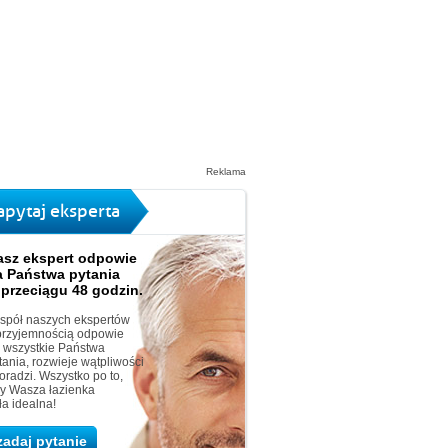
Reklama
apytaj eksperta
asz ekspert odpowie
a Państwa pytania
 przeciągu 48 godzin.
spół naszych ekspertów
przyjemnością odpowie
 wszystkie Państwa
tania, rozwieje wątpliwości
doradzi. Wszystko po to,
y Wasza łazienka
ła idealna!
zadaj pytanie