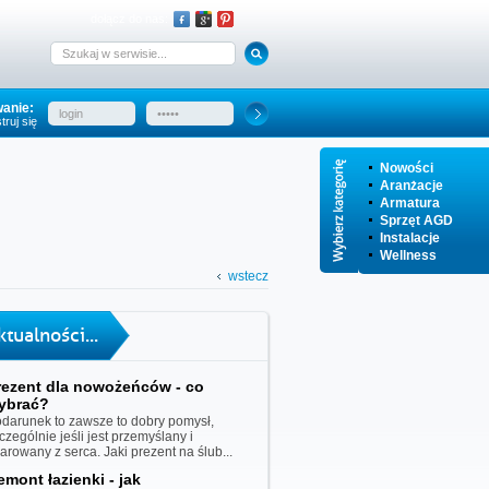
dołącz do nas:
anie:
truj się
Nowości
Aranżacje
Armatura
Sprzęt AGD
Instalacje
Wellness
wstecz
ktualności...
rezent dla nowożeńców - co
ybrać?
darunek to zawsze to dobry pomysł,
czególnie jeśli jest przemyślany i
iarowany z serca. Jaki prezent na ślub...
emont łazienki - jak