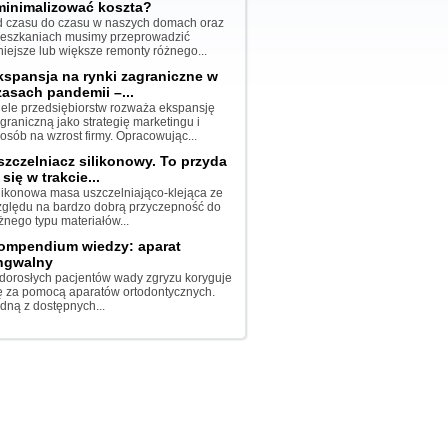
minimalizować koszta?
 czasu do czasu w naszych domach oraz
eszkaniach musimy przeprowadzić
iejsze lub większe remonty różnego...
kspansja na rynki zagraniczne w
zasach pandemii –...
ele przedsiębiorstw rozważa ekspansję
graniczną jako strategię marketingu i
osób na wzrost firmy. Opracowując...
szczelniacz silikonowy. To przyda
 się w trakcie...
likonowa masa uszczelniająco-klejąca ze
ględu na bardzo dobrą przyczepność do
żnego typu materiałów...
ompendium wiedzy: aparat
ingwalny
dorosłych pacjentów wady zgryzu koryguje
ę za pomocą aparatów ortodontycznych.
dną z dostępnych...