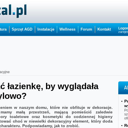
Logow
tura
Sprzęt AGD
Instalacje
Wellness
Forum
Kontakt
zarejes
acyjne
 łazienkę, by wyglądała
A
tylowo?
P
w
zeniem w naszym domu, które nie obfituje w dekoracje.
Po
i mamy małą przestrzeń, mającą pomieścić zaledwie
sz
ory toaletowe oraz kosmetyki do codziennej higieny
of
stować choć w niewielki dekoracyjny element, który doda
R
charakteru. Podpowiadamy, jak to zrobić.