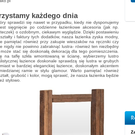
ako.pl
orzystamy każdego dnia
óry sprawdzi się nawet w przypadku, kiedy nie dysponujemy
est sięgnięcie po codzienne łazienkowe akcesoria (jak np.
teczek) o ozdobnym, ciekawym wyglądzie. Dzięki postawieniu
ształty i faktury tych dodatków, nasza łazienka zyska modny,
ie pamiętać również przy zakupie wieszaków na ręczniki czy
ce nigdy nie powinno zabraknąć lustra- również ten niezbędny
 może stać się doskonałą dekoracją dla tego pomieszczenia.
ę na taflę szkła wmontowaną w ścianę, wybierzemy lustro
istycznej łazience doskonale sprawdzą się lustra w grubych
miast w bardziej eleganckiej łazience, doskonałym akcentem
b miedzianej ramie w stylu glamour. Warto pamiętać również
tałt, grubość i kolor, mogą sprawić, że nasza łazienka będzie
ież stylowo.
R
Za