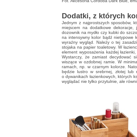
Fot. Akcesoria Cordoba Dark Blue, em
Dodatki, z których k
Jednym z najprostszych sposobów, kt
miejscem na dodatkowe dekoracje, j
dozownik na mydło czy kubki do szczo
na intensywny kolor bądź nietypowe k
wyraźny wygląd. Należy o tej zasadz
stojaka na papier toaletowy. W łazien
element wyposażenia każdej łazienki,
Wystarczy, że zamiast decydować si
wiszące w ozdobnej ramie. W minimal
ramach, np. w czarnym kolorze. Nato
będzie lustro w srebrnej, złotej lu
o dywanikach łazienkowych, których ksz
wyglądać nie tylko przytulnie, ale równ