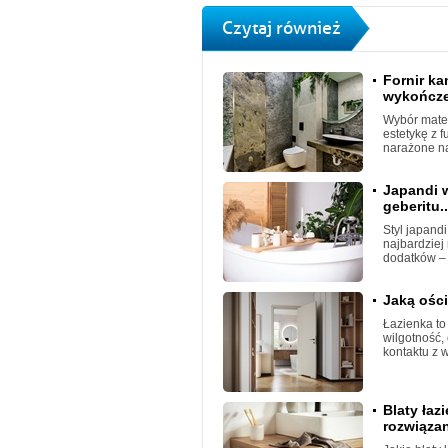
Czytaj również
Fornir k
wykończen
Wybór mater
estetykę z 
narażone na
Japandi w
geberitu..
Styl japand
najbardziej
dodatków – 
Jaką ośc
Łazienka t
wilgotność,
kontaktu z 
Blaty łaz
rozwiązan