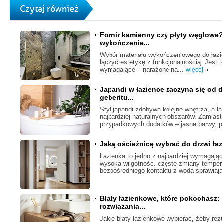
Czytaj również
Fornir kamienny czy płyty węglowe
wykończenie...
Wybór materiału wykończeniowego do łazie
łączyć estetykę z funkcjonalnością. Jest
wymagające – narażone na...
więcej
Japandi w łazience zaczyna się od 
geberitu...
Styl japandi zdobywa kolejne wnętrza, a ła
najbardziej naturalnych obszarów. Zamiast
przypadkowych dodatków – jasne barwy, p
Jaką ościeżnicę wybrać do drzwi ł
Łazienka to jedno z najbardziej wymagaj
wysoka wilgotność, częste zmiany temper
bezpośredniego kontaktu z wodą sprawiają
Blaty łazienkowe, które pokochasz:
rozwiązania...
Jakie blaty łazienkowe wybierać, żeby rezu