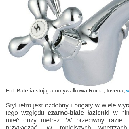
Fot. Bateria stojąca umywalkowa Roma, Invena,
w
Styl retro jest ozdobny i bogaty w wiele wy
tego względu
czarno-białe łazienki
w nim
mieć duży metraż. W przeciwny razie 
przytłaczać. W mniejszych wnętrzac