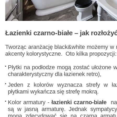
Łazienki czarno-białe – jak rozłoży
Tworząc aranżację black&white możemy w r
akcenty kolorystyczne. Oto kilka propozycji:
Płytki na podłodze mogą zostać ułożone 
charakterystyczny dla łazienek retro),
Jeden z kolorów wyznacza strefy w łaz
płytkami wykańcza się strefę mokrą.
Kolor armatury -
łazienki czarno-białe
na
są w jasną armaturę. Jednak sympatycy
mogą zdecydować się na czarną armatur