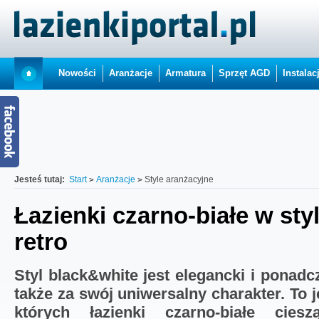
Nowości
Aranżacje
Armatura
Sprzęt AGD
Instalac
Jesteś tutaj:
Start
Aranżacje
Style aranżacyjne
Łazienki czarno-białe w sty
retro
Styl black&white jest elegancki i ponadc
także za swój uniwersalny charakter. To 
których
łazienki czarno-białe
cies