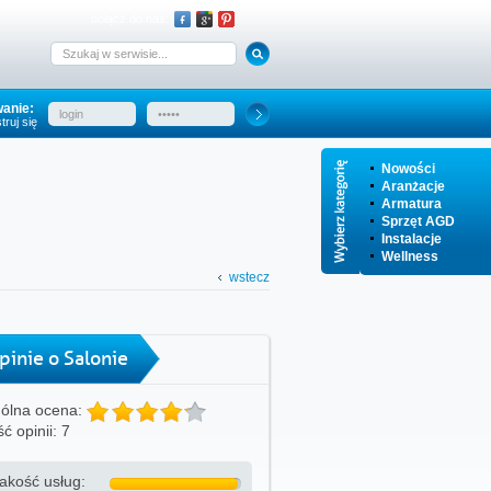
dołącz do nas:
anie:
truj się
Nowości
Aranżacje
Armatura
Sprzęt AGD
Instalacje
Wellness
wstecz
pinie o Salonie
ólna ocena:
ść opinii: 7
akość usług: