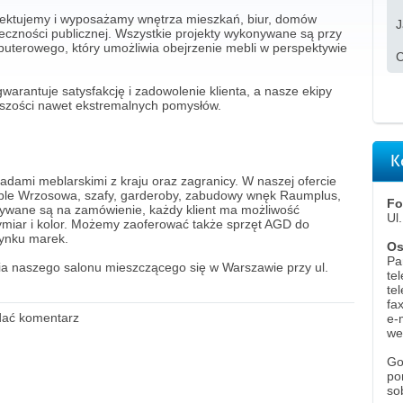
jektujemy i wyposażamy wnętrza mieszkań, biur, domów
J
eczności publicznej. Wszystkie projekty wykonywane są przy
uterowego, który umożliwia obejrzenie mebli w perspektywie
C
rantuje satysfakcję i zadowolenie klienta, a nasze ekipy
szości nawet ekstremalnych pomysłów.
K
ami meblarskimi z kraju oraz zagranicy. W naszej ofercie
eble Wrzosowa, szafy, garderoby, zabudowy wnęk Raumplus,
Fo
onywane są na zamówienie, każdy klient ma możliwość
Ul
wymiar i kolor. Możemy zaoferować także sprzęt AGD do
rynku marek.
Os
Pa
a naszego salonu mieszczącego się w Warszawie przy ul.
te
te
fa
odać komentarz
e-
we
Go
po
so