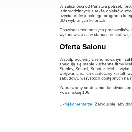
W zależności od Państwa potrzeb, pro
jednorodzinnych a także obiektów użyt
użyciu profesjonalnego programu komp
3D i wybranych kolorach.
Doświadczenie naszych pracowników gwa
wykonawcze są w stanie sprostać więk
Oferta Salonu
Współpracujemy z renomowanymi zakład
znajdują się meble kuchenne firmy M
Stanley, Sevroll, Senator. Meble wyk
wpływania na ich ostateczny kształt, 
zabudowy, wszystkich dostępnych na 
Zapraszamy serdecznie do odwiedzeni
Powsińskiej 106.
Ukryj komentarze
Zaloguj się, aby d