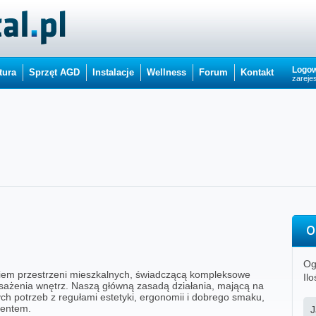
Logow
tura
Sprzęt AGD
Instalacje
Wellness
Forum
Kontakt
zarejes
O
Og
iem przestrzeni mieszkalnych, świadczącą kompleksowe
Ilo
osażenia wnętrz. Naszą główną zasadą działania, mającą na
h potrzeb z regułami estetyki, ergonomii i dobrego smaku,
ientem.
J