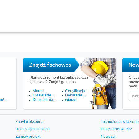
Znajdź fachowca
New
Planujesz remont łazienki, szukasz
Chces
fachowca? Znajdź go u nas.
nowoś
newsle
Alarm i...
Certyfikacja...
Ciesielskie,...
Dekarskie,...
Docieplenia,...
więcej
!...
Zapytaj eksperta
Technologia w łazienc
Realizacja miesiąca
Projektanci wnętrz
Zamów projekt
Nowości