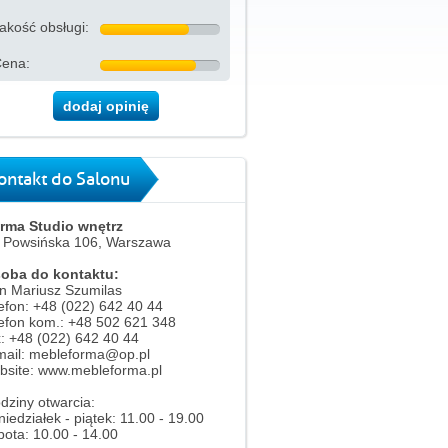
akość obsługi:
ena:
dodaj opinię
ontakt do Salonu
rma Studio wnętrz
. Powsińska 106, Warszawa
oba do kontaktu:
n Mariusz Szumilas
lefon: +48 (022) 642 40 44
lefon kom.: +48 502 621 348
x: +48 (022) 642 40 44
mail: mebleforma@op.pl
bsite: www.mebleforma.pl
dziny otwarcia:
niedziałek - piątek: 11.00 - 19.00
bota: 10.00 - 14.00