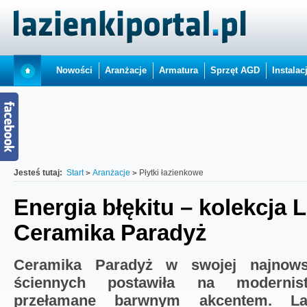
Nowości
Aranżacje
Armatura
Sprzęt AGD
Instalac
Jesteś tutaj:
Start
Aranżacje
Płytki łazienkowe
Energia błękitu – kolekcja L
Ceramika Paradyż
Ceramika Paradyż w swojej najnowsz
ściennych postawiła na modernist
przełamane barwnym akcentem. Lat