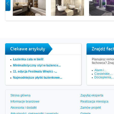
Ciekawe artykuły
Znajdź fa
Łazienka cała w bieli!
Planujesz remon
fachowca? Znaj
Minimalistyczny styl w łazience...
Alarm i...
11. edycja Festiwalu Wnętrz -...
Ciesielskie,...
Docieplenia,..
Najmodniejsze płytki łazienkowe...
Strona główna
Zapytaj eksperta
Informacje branżowe
Realizacja miesiąca
Akcesoria i dodatki
Zamów projekt
Aktualności, ciekawostki i wywiady
Galerie