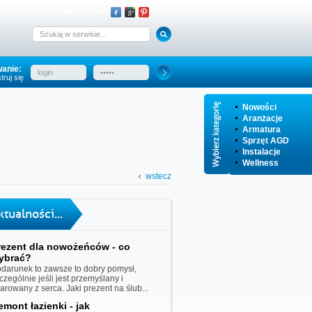
dołącz do nas:
anie:
truj się
Nowości
Aranżacje
Armatura
Sprzęt AGD
Instalacje
Wellness
wstecz
ktualności...
rezent dla nowożeńców - co
ybrać?
darunek to zawsze to dobry pomysł,
czególnie jeśli jest przemyślany i
iarowany z serca. Jaki prezent na ślub...
emont łazienki - jak