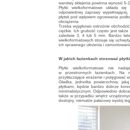
warstwy sklejenia powinna wynosić 5-
Płytki wielkoformatowe układa si
odpowiedniej zaprawy wypełniającej, 
płytek pod wpływem ogrzewania podło
obciążenia.
Trzeba wyjątkowo ostrożnie obchodzi
ciężkie. Ich grubość często jest tak
zaledwie 3, 4 lub 5 mm. Bardzo łat
wielkoformatowych stosuje się uchwyt
ich sprawnego ułożenia i zamontowani
W jakich łazienkach stosować płytk
Płytki wielkoformatowe nie nada
w przestronnych łazienkach. Na m
przytłaczające wrażenie i potęgować w
Gładka, jednolita powierzchnia, ja
płytkami, będzie bardzo dobrze kor
minimalistycznym. Odpowiednio dobrana
także w przypadku wnętrz urządzonych
dostojny, niemalże pałacowy wystój t