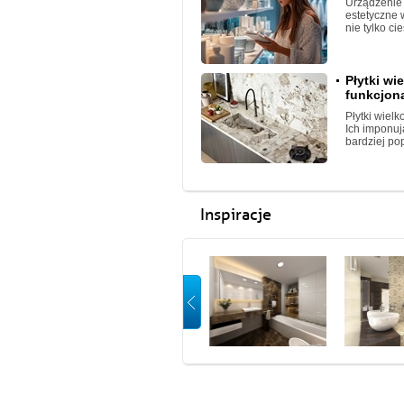
Urządzenie 
estetyczne 
nie tylko ci
Płytki wi
funkcjona
Płytki wiel
Ich imponuj
bardziej p
Inspiracje