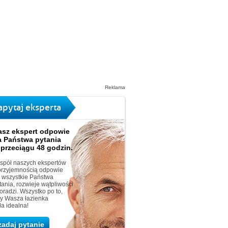
Reklama
apytaj eksperta
asz ekspert odpowie
a Państwa pytania
 przeciągu 48 godzin.
spół naszych ekspertów
przyjemnością odpowie
 wszystkie Państwa
tania, rozwieje wątpliwości
doradzi. Wszystko po to,
y Wasza łazienka
ła idealna!
zadaj pytanie