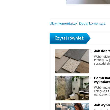
Ukryj komentarze
Dodaj komentarz
Czytaj również
Jak dobra
Wybór płyte
formatu. W 
sprawdzi się
Fornir k
wykończen
Wybór mater
estetykę z 
narażone na
Jak wybra