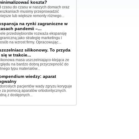
minimalizować koszta?
 czasu do czasu w naszych domach oraz
eszkaniach musimy przeprowadzić
iejsze lub większe remonty różnego...
kspansja na rynki zagraniczne w
zasach pandemii –...
ele przedsiębiorstw rozważa ekspansję
graniczną jako strategię marketingu i
osób na wzrost firmy. Opracowując...
szczelniacz silikonowy. To przyda
 się w trakcie...
likonowa masa uszczelniająco-klejąca ze
ględu na bardzo dobrą przyczepność do
żnego typu materiałów...
ompendium wiedzy: aparat
ingwalny
dorosłych pacjentów wady zgryzu koryguje
ę za pomocą aparatów ortodontycznych.
dną z dostępnych...