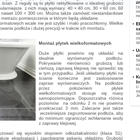
z
 ścian. Z reguły są to płytki rektyfikowane o idealnej grubości
Od
pularniejsze z nich mają wymiary: 40 × 40 cm, 30 × 60 cm, 60
mi
a nawet 100 × 300 cm. Można także zamówić niestandardowe
mn
do metrażu pomieszczenia w którym będą układane.
rmatowych wcale nie jest szybki i mało pracochłonny. Wielkie
E
wania podłoża i dużej precyzji w trakcie ich montażu.
c
Wi
za
sp
Montaż płytek wielkoformatowych
U
Duże płytki powinno się układać na
ci
idealnie wyrównanym podłożu.
Si
Pokrywanie nierówności grubszą lub
wz
cieńszą zaprawą klejową nie sprawdzi się
ró
w tym przypadku. Jeśli układamy płytki na
K
ścianie konieczne jest zastosowanie
l
zapraw wyrównawczych. Na podłodze
U 
przez położeniem płytek
si
wielkoformatowych stosuje się masy
Je
samopoziomujące. Dopuszczalna różnica
poziomów na odcinku 2 m nie powinna
przekraczać 3 mm. Zalecane jest także
wcześniejsze zagruntowanie podłoża, aby
do minimum ograniczyć wchłanianie wody
z zaprawy klejowej.
zować się wysokim stopniem odkształcalności (klasa S1).
akcie eksploatacji i zapobiegnie pękaniu okładziny. Grubość