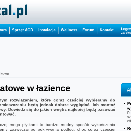
Logow
tura
Sprzęt AGD
Instalacje
Wellness
Forum
Kontakt
zarejes
enkowe
matowe w łazience
A
wnym rozwiązaniem, które coraz częściej wybieramy do
P
omieszczeniu będą jednak dobrze wyglądać. Ich montaż
w
wy. Dowiedz się do jakich wnętrz najlepiej będą pasować
Po
ontować.
sz
of
naczej mega płytkami to bardzo modny sposób wykończenia
R
tujemy zazwyczaj po pokrywania podłóg, choć coraz częściej