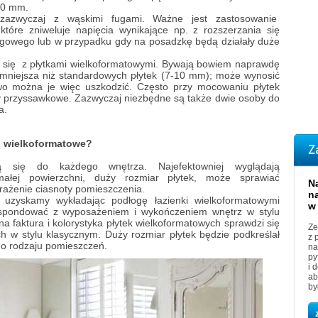
20 mm.
ę zazwyczaj z wąskimi fugami. Ważne jest zastosowanie
które zniweluje napięcia wynikające np. z rozszerzania się
gowego lub w przypadku gdy na posadzkę będą działały duże
ć się z płytkami wielkoformatowymi. Bywają bowiem naprawdę
że mniejsza niż standardowych płytek (7-10 mm); może wynosić
wo można je więc uszkodzić. Często przy mocowaniu płytek
y przyssawkowe. Zazwyczaj niezbędne są także dwie osoby do
a.
i wielkoformatowe?
Z
ją się do każdego wnętrza. Najefektowniej wyglądają
ałej powierzchni, duży rozmiar płytek, może sprawiać
N
rażenie ciasnoty pomieszczenia.
n
ką uzyskamy wykładając podłogę łazienki wielkoformatowymi
w
espondować z wyposażeniem i wykończeniem wnętrz w stylu
 faktura i kolorystyka płytek wielkoformatowych sprawdzi się
Ze
 w stylu klasycznym. Duży rozmiar płytek będzie podkreślał
z 
ego rodzaju pomieszczeń.
na
py
i 
ab
by