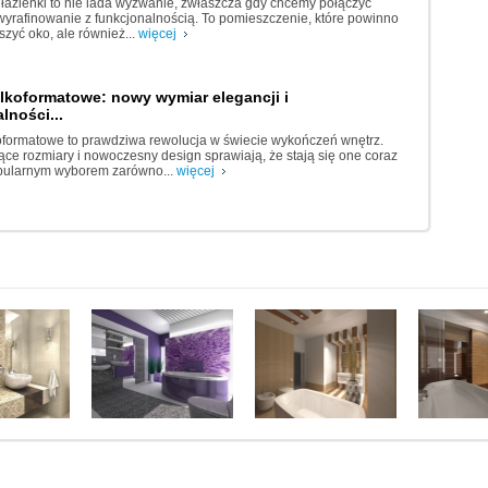
łazienki to nie lada wyzwanie, zwłaszcza gdy chcemy połączyć
wyrafinowanie z funkcjonalnością. To pomieszczenie, które powinno
eszyć oko, ale również...
więcej
elkoformatowe: nowy wymiar elegancji i
lności...
koformatowe to prawdziwa rewolucja w świecie wykończeń wnętrz.
ące rozmiary i nowoczesny design sprawiają, że stają się one coraz
opularnym wyborem zarówno...
więcej