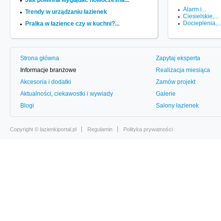
Jak powinna wyglądać nowoczesna...
Alarm i...
Trendy w urządzaniu łazienek
Ciesielskie,...
Docieplenia,..
Pralka w łazience czy w kuchni?...
Strona główna
Zapytaj eksperta
Informacje branżowe
Realizacja miesiąca
Akcesoria i dodatki
Zamów projekt
Aktualności, ciekawostki i wywiady
Galerie
Blogi
Salony łazienek
Copyright ©
lazienkiportal.pl
Regulamin
Polityka prywatności