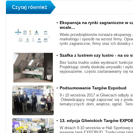
Czytaj również
Ekspansja na rynki zagraniczne w c
wcale...
Wiele przedsiębiorstw rozważa ekspansję z
marketingu i sposób na wzrost firmy. Opra
rynki zagraniczne, firmy oraz ich doradcy
Szafka z lustrem czy lustro - na co
Bez lustra trudno sobie wyobrazić funkcjo
Projektując strefę dookoła umywalki i wyb
wyposażenie, często zastanawiamy się n
Podsumowanie Targów Expobud
​9 i 10 września 2017 w Gliwicach odbyły s
Odwiedzający mogli zapoznać się z produk
tematycznych: dom, wnętrze, ogród. Tem
13. edycja Gliwickich Targów EXP
W dniach 9-10 września w Hali Sportowej 
jesienne targi EXPOBUD. Tradycyjnie tar