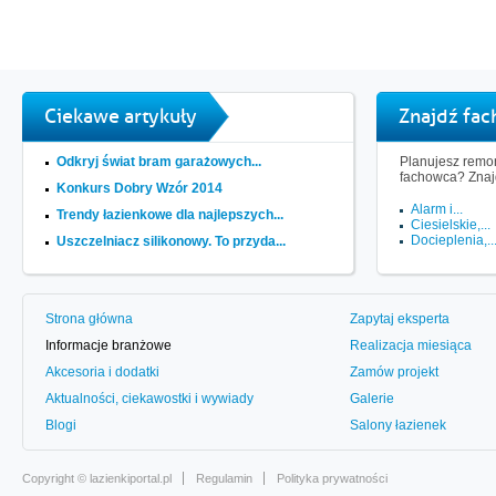
Ciekawe artykuły
Znajdź fa
Odkryj świat bram garażowych...
Planujesz remon
fachowca? Znaj
Konkurs Dobry Wzór 2014
Alarm i...
Trendy łazienkowe dla najlepszych...
Ciesielskie,...
Docieplenia,..
Uszczelniacz silikonowy. To przyda...
Strona główna
Zapytaj eksperta
Informacje branżowe
Realizacja miesiąca
Akcesoria i dodatki
Zamów projekt
Aktualności, ciekawostki i wywiady
Galerie
Blogi
Salony łazienek
Copyright ©
lazienkiportal.pl
Regulamin
Polityka prywatności