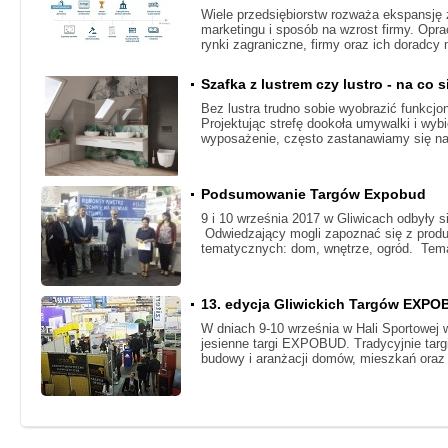
Wiele przedsiębiorstw rozważa ekspansję z
marketingu i sposób na wzrost firmy. Opra
rynki zagraniczne, firmy oraz ich doradcy
Szafka z lustrem czy lustro - na co
Bez lustra trudno sobie wyobrazić funkcjo
Projektując strefę dookoła umywalki i wyb
wyposażenie, często zastanawiamy się n
Podsumowanie Targów Expobud
​9 i 10 września 2017 w Gliwicach odbyły s
Odwiedzający mogli zapoznać się z produk
tematycznych: dom, wnętrze, ogród. Tem
13. edycja Gliwickich Targów EXP
W dniach 9-10 września w Hali Sportowej 
jesienne targi EXPOBUD. Tradycyjnie tar
budowy i aranżacji domów, mieszkań oraz 