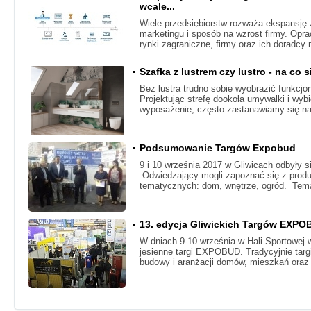
wcale...
Wiele przedsiębiorstw rozważa ekspansję z
marketingu i sposób na wzrost firmy. Opra
rynki zagraniczne, firmy oraz ich doradcy
Szafka z lustrem czy lustro - na co
Bez lustra trudno sobie wyobrazić funkcjo
Projektując strefę dookoła umywalki i wyb
wyposażenie, często zastanawiamy się n
Podsumowanie Targów Expobud
​9 i 10 września 2017 w Gliwicach odbyły s
Odwiedzający mogli zapoznać się z produk
tematycznych: dom, wnętrze, ogród. Tem
13. edycja Gliwickich Targów EXP
W dniach 9-10 września w Hali Sportowej 
jesienne targi EXPOBUD. Tradycyjnie tar
budowy i aranżacji domów, mieszkań oraz 