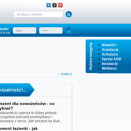
dołącz do nas:
anie:
truj się
Nowości
Aranżacje
Armatura
Sprzęt AGD
Instalacje
Wellness
wstecz
ktualności...
rezent dla nowożeńców - co
ybrać?
darunek to zawsze to dobry pomysł,
czególnie jeśli jest przemyślany i
iarowany z serca. Jaki prezent na ślub...
emont łazienki - jak