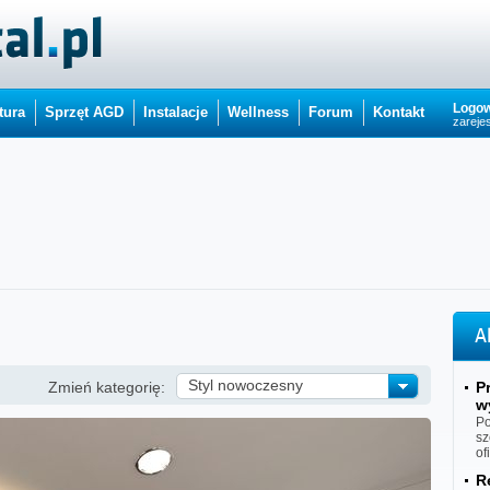
Logow
tura
Sprzęt AGD
Instalacje
Wellness
Forum
Kontakt
zarejes
A
Styl nowoczesny
Zmień kategorię:
P
w
Po
sz
of
R