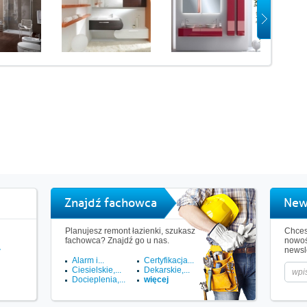
Znajdź fachowca
New
Planujesz remont łazienki, szukasz
Chces
fachowca? Znajdź go u nas.
nowoś
.
newsle
Alarm i...
Certyfikacja...
Ciesielskie,...
Dekarskie,...
Docieplenia,...
więcej