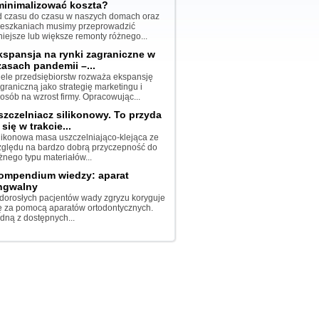
minimalizować koszta?
 czasu do czasu w naszych domach oraz
eszkaniach musimy przeprowadzić
iejsze lub większe remonty różnego...
kspansja na rynki zagraniczne w
zasach pandemii –...
ele przedsiębiorstw rozważa ekspansję
graniczną jako strategię marketingu i
osób na wzrost firmy. Opracowując...
szczelniacz silikonowy. To przyda
 się w trakcie...
likonowa masa uszczelniająco-klejąca ze
ględu na bardzo dobrą przyczepność do
żnego typu materiałów...
ompendium wiedzy: aparat
ingwalny
dorosłych pacjentów wady zgryzu koryguje
ę za pomocą aparatów ortodontycznych.
dną z dostępnych...