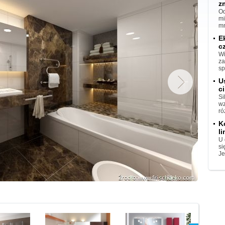
z
Od
mi
mn
E
c
Wi
za
sp
U
ci
Si
wz
ró
K
l
U 
si
Je