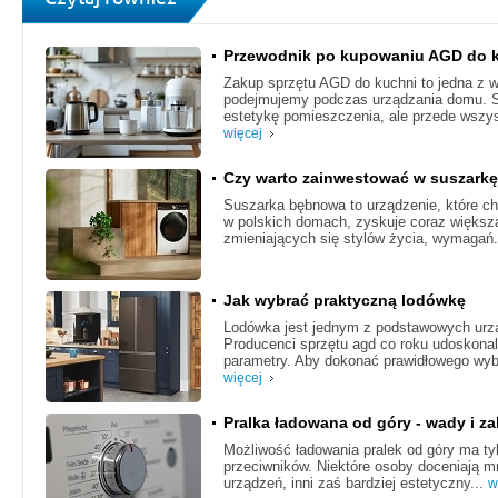
Przewodnik po kupowaniu AGD do 
Zakup sprzętu AGD do kuchni to jedna z wa
podejmujemy podczas urządzania domu. Sp
estetykę pomieszczenia, ale przede wszys
więcej
Czy warto zainwestować w suszark
Suszarka bębnowa to urządzenie, które ch
w polskich domach, zyskuje coraz większą
zmieniających się stylów życia, wymagań.
Jak wybrać praktyczną lodówkę
Lodówka jest jednym z podstawowych urzą
Producenci sprzętu agd co roku udoskonala
parametry. Aby dokonać prawidłowego wyb
więcej
Pralka ładowana od góry - wady i za
Możliwość ładowania pralek od góry ma ty
przeciwników. Niektóre osoby doceniają m
urządzeń, inni zaś bardziej estetyczny...
w