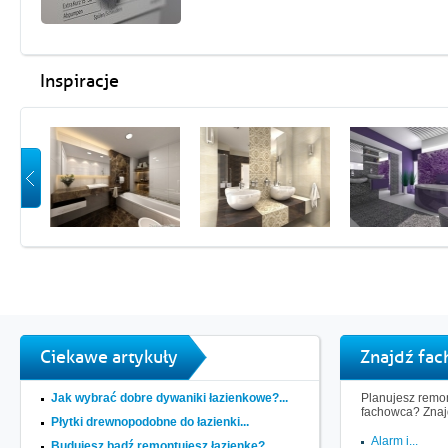
Inspiracje
Ciekawe artykuły
Znajdź fa
Jak wybrać dobre dywaniki łazienkowe?...
Planujesz remon
fachowca? Znaj
Płytki drewnopodobne do łazienki...
Alarm i...
Budujesz bądź remontujesz łazienkę?...