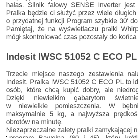
hałas. Silnik falowy SENSE Inverter jest c
Pralka będzie ci służyć przez wiele długic
o przydatnej funkcji Program szybkie 30' d
Pamiętaj, że na wyświetlaczu pralki Whir
mógł skontrolować czas pozostały do końca
Indesit IWSC 51052 C ECO PL
Trzecie miejsce naszego zestawienia na
Indesit. Pralka IWSC 51052 C ECO PL to id
osób, które chcą kupić dobry, ale niedro
Dzięki niewielkim gabarytom świetn
w niewielkie pomieszczenia. W bębn
maksymalnie 5 kg, a najwyższa prędkoś
obrotów na minutę.
Niezaprzeczalne zalety pralki zamykającej 
program Bawełna (60 i 45), który krót