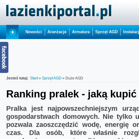
Nowości
Aranżacje
Armatura
Sprzęt AGD
Instalac
Jesteś tutaj:
Start
Sprzęt AGD
Duże AGD
Ranking pralek - jaką kupić
Pralka jest najpowszechniejszym urzą
gospodarstwach domowych. Nie tylko uła
pozwala zaoszczędzić wodę, energię o
czas. Dla osób, które właśnie rozg