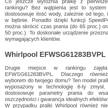
Co jeszcze wyróżnia pralkę z pierwsz
rankingu? Bez wątpienia jest to system
dostosowuje ilość wody, zależnie od tego, i
w bębnie. Ponadto dzięki funkcji SpeedPe
można skrócić czas prania (do 65 proc.) or
50 proc.). To doskonałe urządzenie przezna
wymagających klientów.
Whirlpool EFWSG61283BVPL
Drugie miejsce w rankingu zajęła
EFWSG61283BVPL. Dlaczego również
wyborem do twojego domu? Ten model pralki
wyposażony w technologię 6-ty zmysł, 
dostosowuje parametry prania do ws
oszczędności i gwarancja idealnych efektów
W przypadku pralki Whirlpool również n