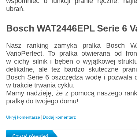
wspomnieć o funkcji pranie ręczne, najle
ubrań.
Bosch WAT2446EPL Serie 6 Va
Nasz ranking zamyka pralka Bosch W
VarioPerfect. To pralka otwierana od fro
w cichy silnik i bęben o wyjątkowej strukt
delikatne, ale też bardzo skuteczne pran
Bosch Serie 6 oszczędza wodę i pozwala d
w trakcie trwania cyklu.
Mamy nadzieję, że z pomocą naszego ranki
pralkę do twojego domu!
Ukryj komentarze
Dodaj komentarz
Czytaj również