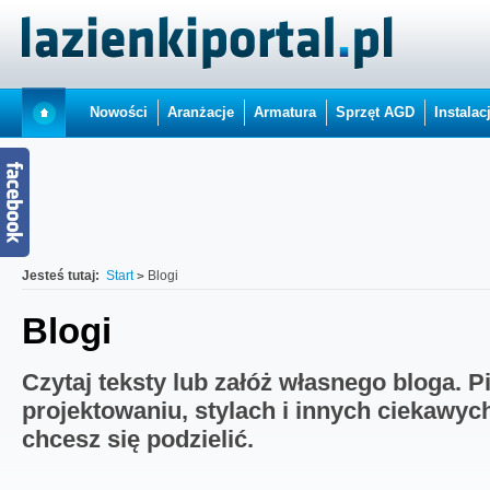
Nowości
Aranżacje
Armatura
Sprzęt AGD
Instalac
Jesteś tutaj:
Start
Blogi
Blogi
Czytaj teksty lub załóż własnego bloga. P
projektowaniu, stylach i innych ciekawyc
chcesz się podzielić.