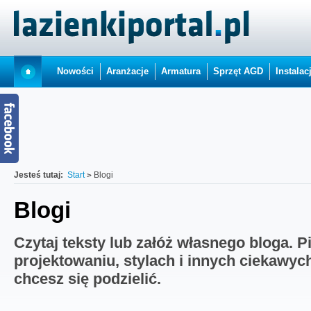
Nowości
Aranżacje
Armatura
Sprzęt AGD
Instalac
Jesteś tutaj:
Start
Blogi
Blogi
Czytaj teksty lub załóż własnego bloga. P
projektowaniu, stylach i innych ciekawyc
chcesz się podzielić.