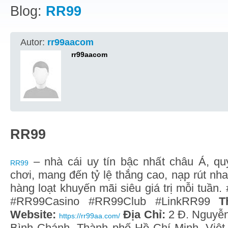
Blog:
RR99
Autor:
rr99aacom
rr99aacom
RR99
– nhà cái uy tín bậc nhất châu Á, qu
RR99
chơi, mang đến tỷ lệ thắng cao, nạp rút nha
hàng loạt khuyến mãi siêu giá trị mỗi tu
#RR99Casino #RR99Club #LinkRR99
T
Website:
Địa Chỉ:
2 Đ. Nguyễn 
https://rr99aa.com/
Bình Chánh, Thành phố Hồ Chí Minh, Vi