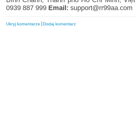
0939 887 999
Email:
support@rr99aa.com
Ukryj komentarze
Dodaj komentarz