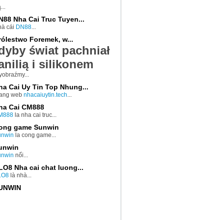
...
N88 Nha Cai Truc Tuyen...
à cái
DN88
...
rólestwo Foremek, w...
dyby świat pachniał
nilią i silikonem
obraźmy...
ha Cai Uy Tin Top Nhung...
rang web
nhacaiuytin.tech
...
ha Cai CM888
M888
la nha cai truc...
ong game Sunwin
unwin
la cong game...
unwin
unwin
nổi...
LO8 Nha cai chat luong...
LO8
là nhà...
UNWIN