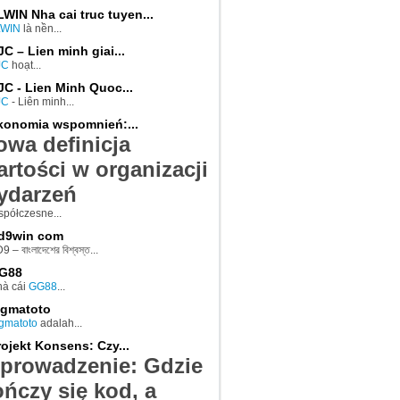
LWIN Nha cai truc tuyen...
LWIN
là nền...
JC – Lien minh giai...
JC
hoạt...
JC - Lien Minh Quoc...
JC
- Liên minh...
konomia wspomnień:...
owa definicja
artości w organizacji
ydarzeń
półczesne...
d9win com
9 – বাংলাদেশের বিশ্বস্ত...
G88
à cái
GG88
...
igmatoto
gmatoto
adalah...
rojekt Konsens: Czy...
prowadzenie: Gdzie
ończy się kod, a