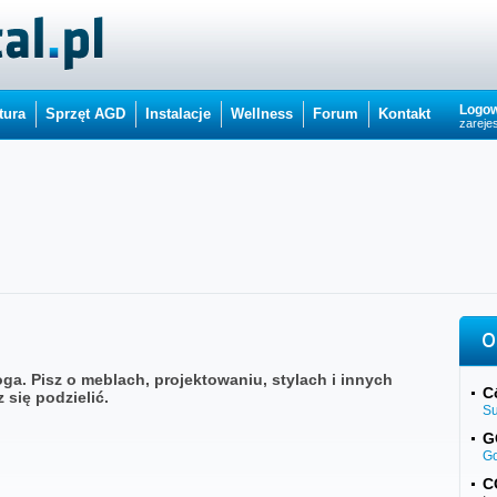
Logow
tura
Sprzęt AGD
Instalacje
Wellness
Forum
Kontakt
zarejes
O
oga. Pisz o meblach, projektowaniu, stylach i innych
C
się podzielić.
S
G
G
C