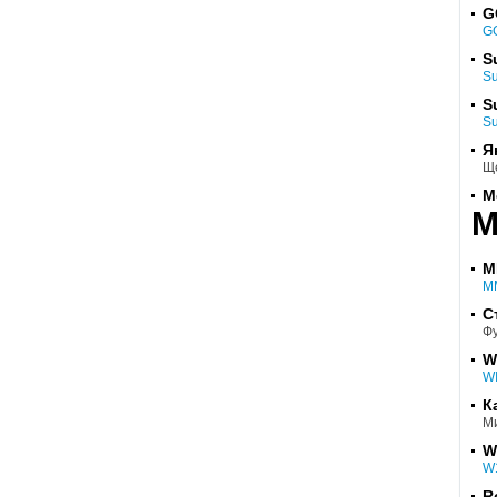
G
G
S
S
S
S
Я
Ще
М
М
M
M
С
Фу
W
W
К
Ми
W
W
R