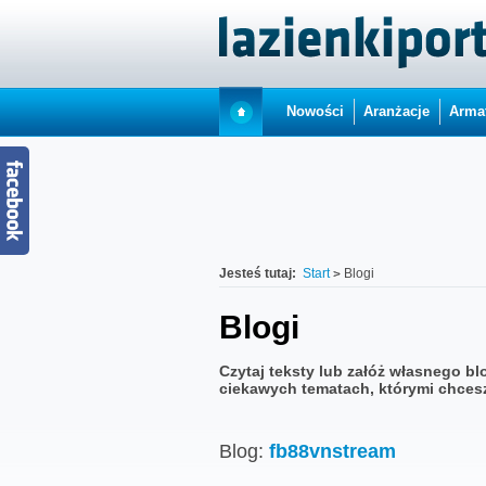
Nowości
Aranżacje
Arma
Jesteś tutaj:
Start
Blogi
Blogi
Czytaj teksty lub załóż własnego bl
ciekawych tematach, którymi chcesz 
Blog:
fb88vnstream