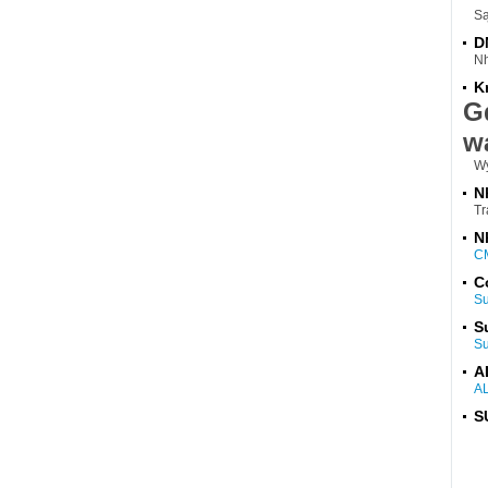
Są
D
Nh
K
G
wa
Wy
N
T
N
C
C
S
S
S
A
A
S