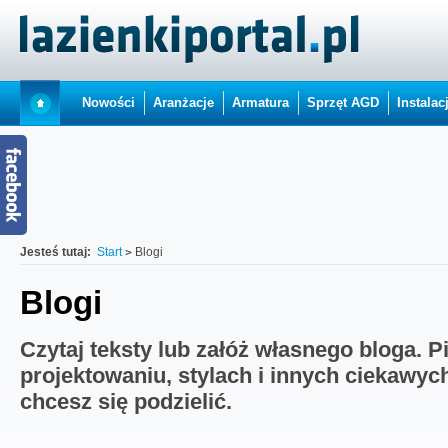
Nowości
Aranżacje
Armatura
Sprzęt AGD
Instalac
Jesteś tutaj:
Start
Blogi
Blogi
Czytaj teksty lub załóż własnego bloga. P
projektowaniu, stylach i innych ciekawyc
chcesz się podzielić.