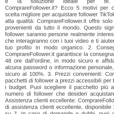
è la soluzione ideale per te. 
ComprareFollower.it? Ecco 5 motivi per 
scelta migliore per acquistare follower TikTok
alta qualità: ComprareFollower.it offre solo f
provenienti da tutto il mondo. Questo sign
follower saranno persone realmente interess
che interagiranno con i tuoi video e ti aiute
tuo profilo in modo organico. 2. Conse
ComprareFollower.it garantisce la consegna 
48 ore dall'ordine, in modo sicuro e affid
alcuna password o informazione personale,
sicuro al 100%. 3. Prezzi convenienti: Com
pacchetti di follower a prezzi accessibili per t
i budget. Puoi scegliere il pacchetto più 
numero di follower che desideri acquistar
Assistenza clienti eccellente: ComprareFollow
di assistenza clienti eccellente, disponibile
su 7. In caso di domande o dubbi, puoi co