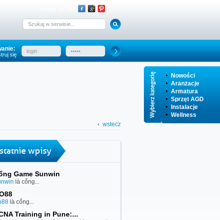
dołącz do nas:
anie:
truj się
Nowości
Aranżacje
Armatura
Sprzęt AGD
Instalacje
Wellness
wstecz
statnie wpisy
ổng Game Sunwin
unwin
là cổng...
O88
o88
là cổng...
CNA Training in Pune:...