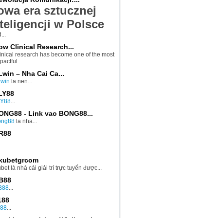
owa era sztucznej
teligencji w Polsce
...
ow Clinical Research...
inical research has become one of the most
pactful...
Lwin – Nha Cai Ca...
Lwin
la nen...
LY88
LY88
...
ONG88 - Link vao BONG88...
ong88
la nha...
R88
kubetgrcom
bet là nhà cái giải trí trực tuyến được...
B88
B88
...
188
188
...