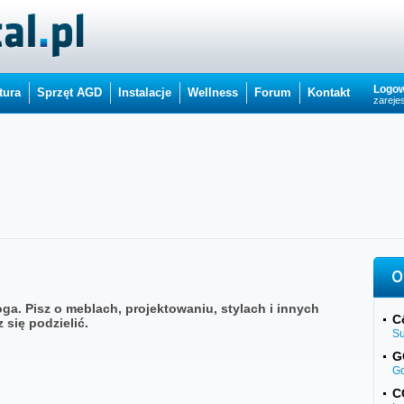
Logow
tura
Sprzęt AGD
Instalacje
Wellness
Forum
Kontakt
zarejes
O
oga. Pisz o meblach, projektowaniu, stylach i innych
C
się podzielić.
S
G
G
C