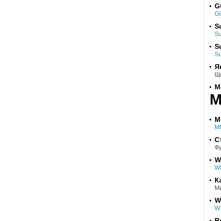
G
G
S
S
S
S
Я
Ще
М
М
M
M
С
Фу
W
W
К
Ми
W
W
R