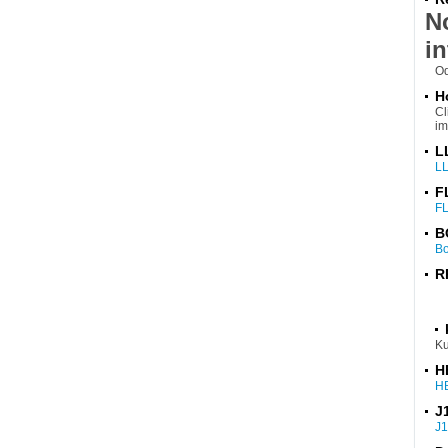
N
in
Od
H
Cl
im
L
L
F
F
B
B
R
Ku
H
H
J
J