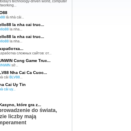
 today's technology-driven world, computer
tworking...
O88
o88
là nhà cái...
llo88 la nha cai truc...
llo88
la nha...
llo88 la nha cai truc...
llo88
la nha...
азработка...
зработка сложных сайтов: от...
UNWIN Cong Game Truc...
UNWIN
sở...
LV88 Nha Cai Ca Cuoc...
à cái
BLV88
...
ha Cai Uy Tin
à cái uy...
Kasyno, które gra z...
rowadzenie do świata,
zie liczby mają
mperament