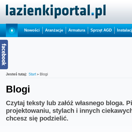
Nowości
Aranżacje
Armatura
Sprzęt AGD
Instalac
Jesteś tutaj:
Start
Blogi
Blogi
Czytaj teksty lub załóż własnego bloga. P
projektowaniu, stylach i innych ciekawyc
chcesz się podzielić.