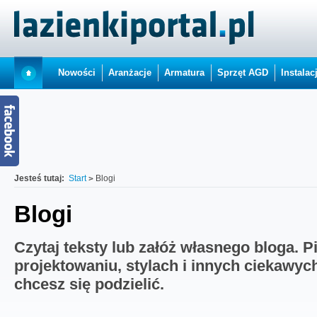
Nowości
Aranżacje
Armatura
Sprzęt AGD
Instalac
Jesteś tutaj:
Start
Blogi
Blogi
Czytaj teksty lub załóż własnego bloga. P
projektowaniu, stylach i innych ciekawyc
chcesz się podzielić.