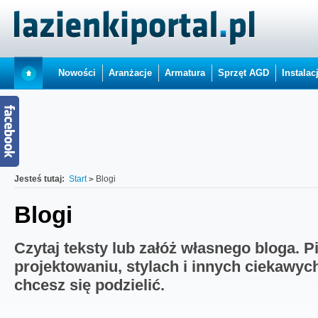
Nowości
Aranżacje
Armatura
Sprzęt AGD
Instalac
Jesteś tutaj:
Start
Blogi
Blogi
Czytaj teksty lub załóż własnego bloga. P
projektowaniu, stylach i innych ciekawyc
chcesz się podzielić.