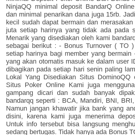
NinjaQQ minimal deposit BandarQ Online
dan minimal penarikan dana juga 15rb. Jad
kecil sudah dapat bermain dan merasaka
juta setiap harinya yang tidak ada pada s
Menarik yang disediakan oleh kami banda
sebagai berikut : - Bonus Turnover ( TO 
setiap harinya bagi member yang bermain 
yang akan otomatis masuk ke dalam user 
dibagikan pada setiap hari senin paling la
Lokal Yang Disediakan Situs DominoQQ 
Situs Poker Online Kami juga mengguna
gampang dicari dan sudah banyak dipak
bandarqq seperti : BCA, Mandiri, BNI, BR
Namun jangan khawatir jika bank yang an
disini, karena kami juga menerima deposi
Untuk info tersebut bisa langsung meng
sedang bertugas. Tidak hanya ada Bonus T