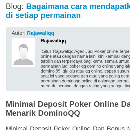
Blog:
Bagaimana cara mendapat
di setiap permainan
Autor:
Rajawaliqq
Rajawaliqq
"Situs Rajawaliqq Agen Judi Poker online Terp
online atau dengan nama lain, kini kembali d
terpilih dan terpercaya bagi kamu semua unt
permainan judi poker qq domino online yang lain
domino 99, qiu qiu atau qq online, capsa susu
saat ini yang sedang tren atau yang paling gem
permainan dominoqq online di golongan permain
memiliki peminat dengan rating yang sangat ting
Minimal Deposit Poker Online 
Menarik DominoQQ
Minimal Deposit Poker Online Dan Bonus