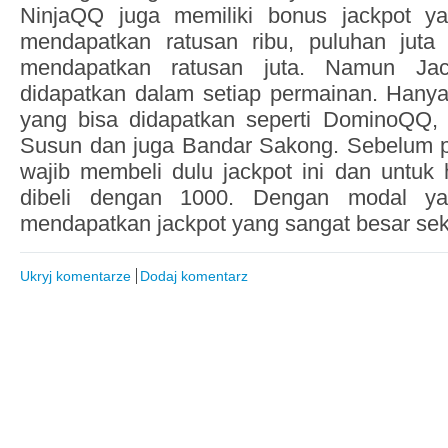
NinjaQQ juga memiliki bonus jackpot ya
mendapatkan ratusan ribu, puluhan juta
mendapatkan ratusan juta. Namun Jack
didapatkan dalam setiap permainan. Hany
yang bisa didapatkan seperti DominoQQ,
Susun dan juga Bandar Sakong. Sebelum pe
wajib membeli dulu jackpot ini dan untuk
dibeli dengan 1000. Dengan modal ya
mendapatkan jackpot yang sangat besar seka
Ukryj komentarze
Dodaj komentarz