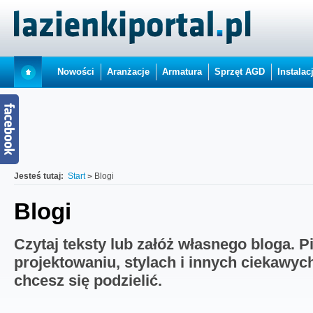
Nowości
Aranżacje
Armatura
Sprzęt AGD
Instalac
Jesteś tutaj:
Start
Blogi
Blogi
Czytaj teksty lub załóż własnego bloga. P
projektowaniu, stylach i innych ciekawyc
chcesz się podzielić.