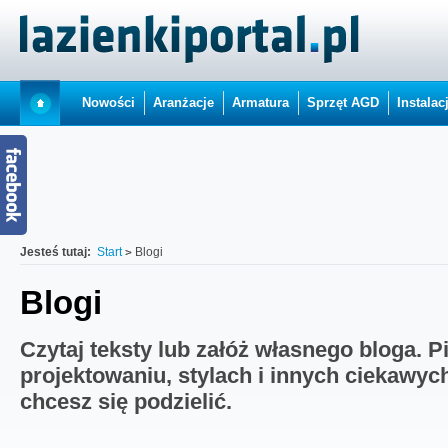
Nowości
Aranżacje
Armatura
Sprzęt AGD
Instalac
Jesteś tutaj:
Start
Blogi
Blogi
Czytaj teksty lub załóż własnego bloga. P
projektowaniu, stylach i innych ciekawyc
chcesz się podzielić.