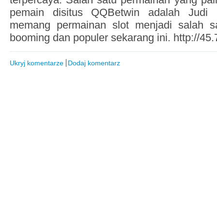
pemain disitus QQBetwin adalah Judi 
memang permainan slot menjadi salah sa
booming dan populer sekarang ini. http://45
Ukryj komentarze
Dodaj komentarz