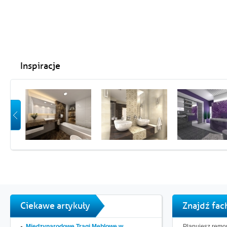
Inspiracje
Ciekawe artykuły
Znajdź fa
Międzynarodowe Tragi Meblowe w...
Planujesz remon