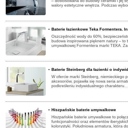
– dostosowana do budowy ceramiki i jej st
walory estetyczne wnętrza. Podczas wybo
Baterie łazienkowe Teka Formentera. In
Oszczędność wody do 60%, bezpieczeńst
budowa inspirowana pięknem natury – to ty
umywalkowej Formentera marki TEKA. Za
Baterie Steinberg dla łazienki o indyw
W ofercie marki Steinberg, niemieckiego p
akcesoriów, pojawiła się nowa seria armat
podkreśleniu indywidualnego charakteru..
Hiszpańskie baterie umywalkowe
Hiszpańskie baterie umywalkowe to połą
funkcjonalności oraz elementów iberyjski
kolorystyki. Południowa armatura, która d