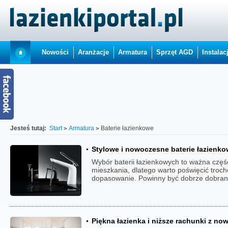
Nowości
Aranżacje
Armatura
Sprzęt AGD
Instalac
Jesteś tutaj:
Start
Armatura
Baterie łazienkowe
Stylowe i nowoczesne baterie łazienk
Wybór baterii łazienkowych to ważna czę
mieszkania, dlatego warto poświęcić troc
dopasowanie. Powinny być dobrze dobrane 
Piękna łazienka i niższe rachunki z no