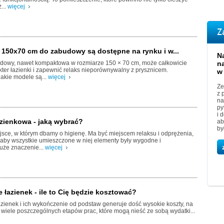
...
więcej
Z
 150x70 cm do zabudowy są dostępne na rynku i w...
N
owy, nawet kompaktowa w rozmiarze 150 × 70 cm, może całkowicie
n
ter łazienki i zapewnić relaks nieporównywalny z prysznicem.
w
jakie modele są...
więcej
Ze
z 
na
py
i 
zienkowa - jaką wybrać?
ab
by
jsce, w którym dbamy o higienę. Ma być miejscem relaksu i odprężenia,
 aby wszystkie umieszczone w niej elementy były wygodne i
uże znaczenie...
więcej
łazienek - ile to Cię będzie kosztować?
zienek i ich wykończenie od podstaw generuje dość wysokie koszty, na
ę wiele poszczególnych etapów prac, które mogą nieść ze sobą wydatki...