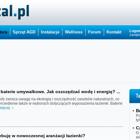
Logow
tura
Sprzęt AGD
Instalacje
Wellness
Forum
Kontakt
zarejes
baterie umywalkowe. Jak oszczędzać wodę i energię? ...
T
sób zwraca uwagę na ekologię i oszczędność zasobów naturalnych, co
rciedlenie także w wyborach dotyczących wyposażenia łazienki. Baterie
więcej
B
Po
ty
C
O 
ebuję w nowoczesnej aranżacji łazienki?
wi