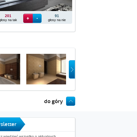
201
91
głosy na tak
głosy na nie
do góry
sletter
z wiedzieć wszystko o aktualnych