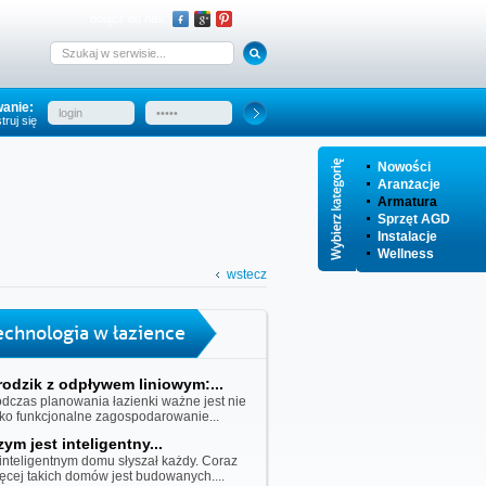
dołącz do nas:
anie:
truj się
Nowości
Aranżacje
Armatura
Sprzęt AGD
Instalacje
Wellness
wstecz
echnologia w łazience
rodzik z odpływem liniowym:...
dczas planowania łazienki ważne jest nie
lko funkcjonalne zagospodarowanie...
zym jest inteligentny...
inteligentnym domu słyszał każdy. Coraz
ęcej takich domów jest budowanych....