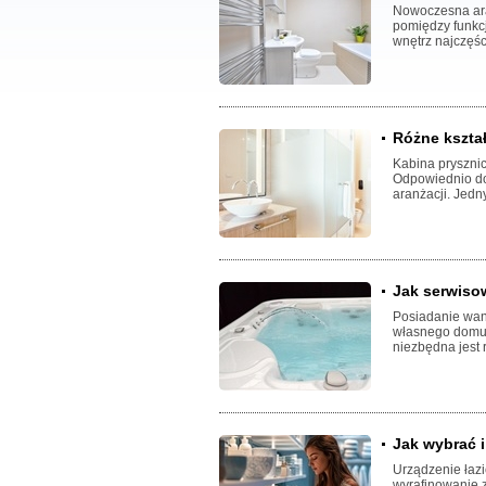
Nowoczesna ara
pomiędzy funkc
wnętrz najczęści
Różne kształ
Kabina pryszni
Odpowiednio dob
aranżacji. Jedn
Jak serwiso
Posiadanie wann
własnego domu. 
niezbędna jest 
Jak wybrać i
Urządzenie łazi
wyrafinowanie z