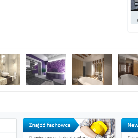
Znajdź fachowca
New
Planujesz remont łazienki, szukasz
Chces