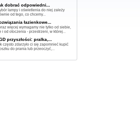
ak dobrać odpowiedni...
bór lampy i oświetlenia do niej zależy
ównie od tego, co chcemy...
ozwiązania łazienkowe...
raz więcej wymagamy nie tylko od siebie,
e i od otoczenia - przestrzeni, w której...
GD przyszłości: pralka,...
k często zdarzyło ci się zapomnieć kupić
oszku do prania lub przeoczyć,...