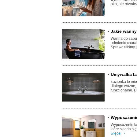
oko, ale również
Jakie wanny
Wanna do zabud
odmienić charak
Sprawdziliśmy, 
Umywalka ła
Łazienka to mie
dlatego ważne,
funkcjonalne. D
Wyposażenie 
Wyposażenie ła
które składa si
więcej