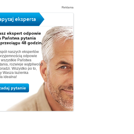
Reklama
apytaj eksperta
asz ekspert odpowie
a Państwa pytania
 przeciągu 48 godzin.
spół naszych ekspertów
przyjemnością odpowie
 wszystkie Państwa
tania, rozwieje wątpliwości
doradzi. Wszystko po to,
y Wasza łazienka
ła idealna!
zadaj pytanie