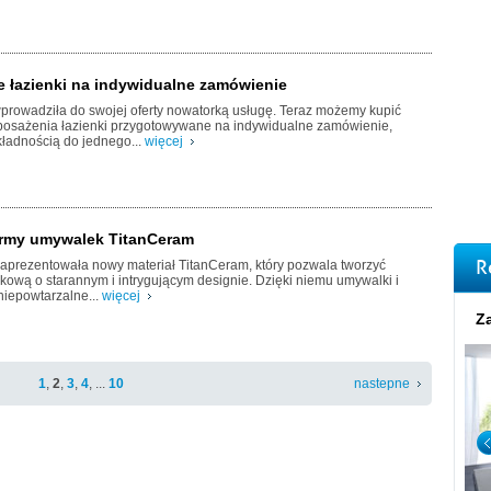
 łazienki na indywidualne zamówienie
prowadziła do swojej oferty nowatorką usługę. Teraz możemy kupić
posażenia łazienki przygotowywane na indywidualne zamówienie,
ładnością do jednego...
więcej
ormy umywalek TitanCeram
R
zaprezentowała nowy materiał TitanCeram, który pozwala tworzyć
kową o starannym i intrygującym designie. Dzięki niemu umywalki i
niepowtarzalne...
więcej
Za
1
,
2
,
3
,
4
, ...
10
nastepne