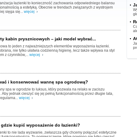
nżacja łazienki to konieczność zachowania odpowiedniego balansu
J
jonalnością a estetyką. Obecnie w trendach związanych z wystrojem
Wy
ej sięga się...
więcej
gł
R
Co
al
A
ty kabin prysznicowych – jaki model wybrać...
Ja
cowa to jeden z najważniejszych elementów wyposażenia łazienki.
pr
rana, nie tylko ułatwia codzienną higienę, lecz także wpływa na styl
ym z czynników,...
więcej
wać i konserwować wannę spa ogrodową?
y spa w ogrodzie to luksus, który pozwala na relaks w zaciszu
Aby jednak cieszyć się jej pełną funkcjonalnością przez długie lata,
regularna...
więcej
 gdzie kupić wyposażenie do łazienki?
enki to nie lada wyzwanie, zwłaszcza gdy chcemy połączyć estetyczne
 funkcjonalnością. To pomieszczenie, które powinno nie tylko cieszyć