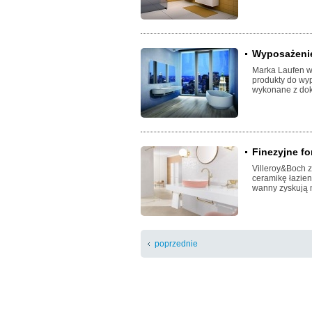
Wyposażenie
Marka Laufen w
produkty do wy
wykonane z dok
Finezyjne f
Villeroy&Boch 
ceramikę łazien
wanny zyskują 
poprzednie