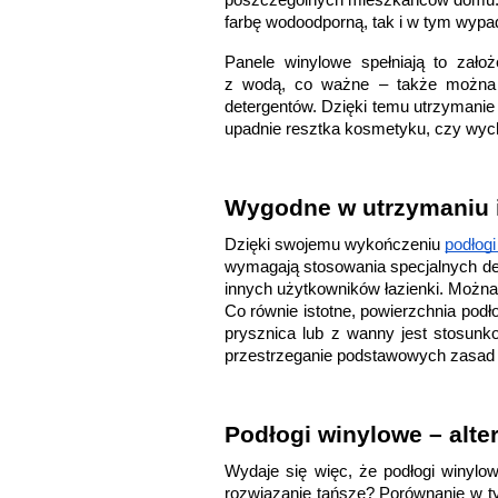
poszczególnych mieszkańców domu. Dl
farbę wodoodporną, tak i w tym wypad
Panele winylowe spełniają to zało
z wodą, co ważne – także można j
detergentów. Dzięki temu utrzymanie i
upadnie resztka kosmetyku, czy wych
Wygodne w utrzymaniu i
Dzięki swojemu wykończeniu 
podłog
wymagają stosowania specjalnych de
innych użytkowników łazienki. Możn
Co równie istotne, powierzchnia podło
prysznica lub z wanny jest stosunk
przestrzeganie podstawowych zasad 
Podłogi winylowe – alte
Wydaje się więc, że podłogi winylo
rozwiązanie tańsze? Porównanie w ty