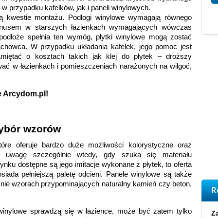
w przypadku kafelków, jak i paneli winylowych.
 kwestie montażu. Podłogi winylowe wymagają równego 
nusem w starszych łazienkach wymagających wówczas 
podłoże spełnia ten wymóg, płytki winylowe mogą zostać 
owca. W przypadku układania kafelek, jego pomoc jest 
miętać o kosztach takich jak klej do płytek – droższy 
wać w łazienkach i pomieszczeniach narażonych na wilgoć, 
e Arcydom.pl!
wybór wzorów 
tóre oferuje bardzo duże możliwości kolorystyczne oraz 
 uwagę szczególnie wtedy, gdy szuka się materiału 
ku dostępne są jego imitacje wykonane z płytek, to oferta 
siada pełniejszą paletę odcieni. Panele winylowe są także 
ie wzorach przypominających naturalny kamień czy beton, 
R
winylowe sprawdzą się w łazience, może być zatem tylko 
Za