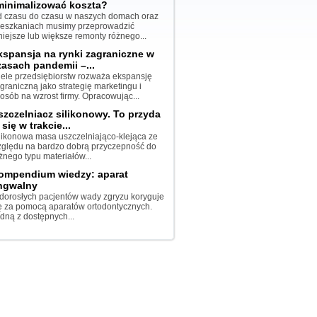
minimalizować koszta?
 czasu do czasu w naszych domach oraz
eszkaniach musimy przeprowadzić
iejsze lub większe remonty różnego...
kspansja na rynki zagraniczne w
zasach pandemii –...
ele przedsiębiorstw rozważa ekspansję
graniczną jako strategię marketingu i
osób na wzrost firmy. Opracowując...
szczelniacz silikonowy. To przyda
 się w trakcie...
likonowa masa uszczelniająco-klejąca ze
ględu na bardzo dobrą przyczepność do
żnego typu materiałów...
ompendium wiedzy: aparat
ingwalny
dorosłych pacjentów wady zgryzu koryguje
ę za pomocą aparatów ortodontycznych.
dną z dostępnych...