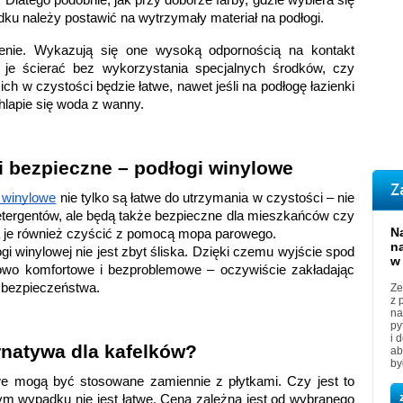
atego podobnie, jak przy doborze farby, gdzie wybiera się 
ku należy postawić na wytrzymały materiał na podłogi.
żenie. Wykazują się one wysoką odpornością na kontakt 
e ścierać bez wykorzystania specjalnych środków, czy 
ch w czystości będzie łatwe, nawet jeśli na podłogę łazienki 
lapie się woda z wanny.  
 bezpieczne – podłogi winylowe
Z
i winylowe
 nie tylko są łatwe do utrzymania w czystości ‒ nie 
tergentów, ale będą także bezpieczne dla mieszkańców czy 
N
a je również czyścić z pomocą mopa parowego.
n
gi winylowej nie jest zbyt śliska. Dzięki czemu wyjście spod 
w
owo komfortowe i bezproblemowe – oczywiście zakładając 
bezpieczeństwa. 
Ze
z 
na
py
i 
rnatywa dla kafelków?
ab
by
we mogą być stosowane zamiennie z płytkami. Czy jest to 
m wypadku nie jest łatwe. Cena zależna jest od wybranego 