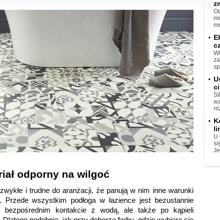
z
Od
mi
mn
E
c
Wi
za
sp
U
ci
Si
wz
ró
K
l
U 
si
Je
iał odporny na wilgoć
zwykłe i trudne do aranżacji, że panują w nim inne warunki 
 Przede wszystkim podłoga w łazience jest bezustannie 
 bezpośrednim kontakcie z wodą, ale także po kąpieli 