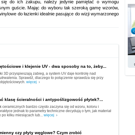
 się do ich zakupu, należy jedynie pamiętać o wymogu 
asnym guście. Mając do wyboru tak szeroką gamę wzorów, 
inylowe do łazienki idealnie pasujące do wizji wymarzonego 
ętościowe i klejenie UV - dwa sposoby na to, żeby...
i 3D przyspieszają zabieg, a system UV daje kontrolę nad
rwalenia. Sprawdź, dlaczego to połączenie sprawdza się przy
objętościowych.
więcej
ć klasę ścieralności i antypoślizgowość płytek?...
k ceramicznych bardzo często zaczyna się od wzoru, koloru i
praktyce jednak to parametry techniczne decydują o tym, jak materiał
 po kilku miesiącach lub...
więcej
amienny czy płyty węglowe? Czym zrobić