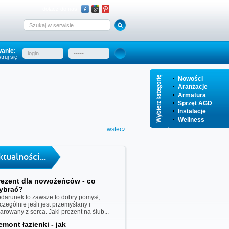
dołącz do nas:
anie:
truj się
Nowości
Aranżacje
Armatura
Sprzęt AGD
Instalacje
Wellness
wstecz
ktualności...
rezent dla nowożeńców - co
ybrać?
darunek to zawsze to dobry pomysł,
czególnie jeśli jest przemyślany i
iarowany z serca. Jaki prezent na ślub...
emont łazienki - jak