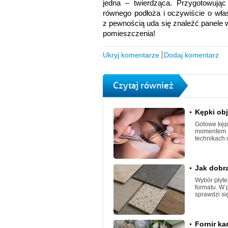
jedna – twierdząca. Przygotowując
równego podłoża i oczywiście o wł
z pewnością uda się znaleźć panele w
pomieszczenia!
Ukryj komentarze
Dodaj komentarz
Czytaj również
Kępki obj
Gotowe kępk
momentem ut
technikach 
Jak dobra
Wybór płyte
formatu. W 
sprawdzi się
Fornir k