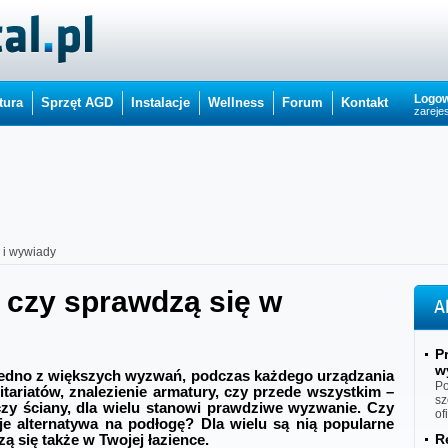
Logow
tura
Sprzęt AGD
Instalacje
Wellness
Forum
Kontakt
zarejes
i i wywiady
‒ czy sprawdzą się w
A
P
w
jedno z większych wyzwań, podczas każdego urządzania 
Po
ariatów, znalezienie armatury, czy przede wszystkim – 
sz
zy ściany, dla wielu stanowi prawdziwe wyzwanie. Czy 
of
je alternatywa na podłogę? Dla wielu są nią popularne 
R
ą się także w Twojej łazience.  