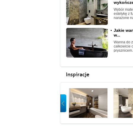
wykończen
Wybór mater
estetykę z 
narażone na
Jakie wa
w...
Wanna do z
całkowicie 
prysznicem.
Inspiracje