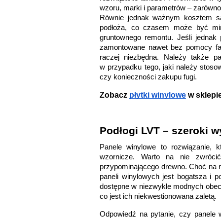
wzoru, marki i parametrów ‒ zarówno 
Równie jednak ważnym kosztem są
podłoża, co czasem może być mi
gruntownego remontu. Jeśli jednak 
zamontowane nawet bez pomocy fach
raczej niezbędna. Należy także pa
w przypadku tego, jaki należy stoso
czy konieczności zakupu fugi. 
Zobacz 
płytki winylowe
 w sklepi
Podłogi LVT – szeroki 
Panele winylowe to rozwiązanie, k
wzornicze. Warto na nie zwrócić
przypominającego drewno. Choć na ryn
paneli winylowych jest bogatsza i po
dostępne w niezwykle modnych obecn
co jest ich niekwestionowana zaletą. 
Odpowiedź na pytanie, czy panele 