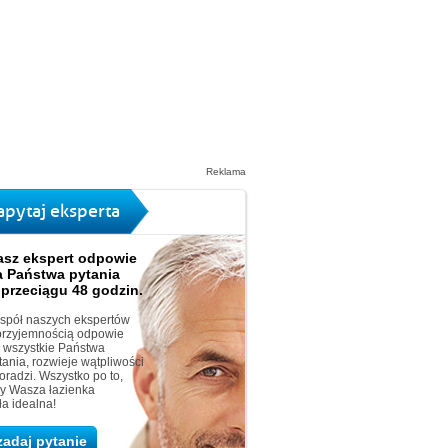
Reklama
apytaj eksperta
asz ekspert odpowie
a Państwa pytania
 przeciągu 48 godzin.
spół naszych ekspertów
przyjemnością odpowie
 wszystkie Państwa
tania, rozwieje wątpliwości
doradzi. Wszystko po to,
y Wasza łazienka
ła idealna!
zadaj pytanie