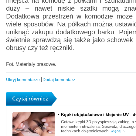
miejsca na komodę z półkami i szufladami
duży – nawet niskie szafki mogą znac
Dodatkowa przestrzeń w komodzie może 
wiele sposobów. Na półkach można ustawić 
uniknąć zakupu dodatkowego barku. Pojemn
świetnie sprawdzą się także jako schowek
obrusy czy też ręczniki.
Fot. Materiały prasowe.
Ukryj komentarze
Dodaj komentarz
Czytaj również
Kępki objętościowe i klejenie UV - d
Gotowe kępki 3D przyspieszają zabieg, a 
momentem utrwalenia. Sprawdź, dlaczego 
technikach objętościowych.
więcej