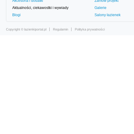
Akcesoria i dodatki
Zamów projekt
Aktualności, ciekawostki i wywiady
Galerie
Blogi
Salony łazienek
Copyright ©
lazienkiportal.pl
Regulamin
Polityka prywatności