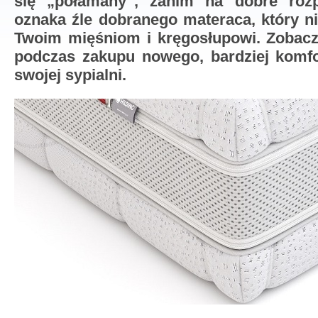
się „połamany”, zanim na dobre rozp
oznaka źle dobranego materaca, który n
Twoim mięśniom i kręgosłupowi. Zobacz
podczas zakupu nowego, bardziej komf
swojej sypialni.