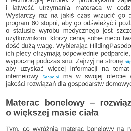
i technologią Purotex z probiotykami zap
i łatwość utrzymania materaca w codz
Wystarczy raz na jakiś czas wrzucić go 
program 60 stopni, aby go odświeżyć i pozb
o statusie wyrobu medycznego jest szcz
użytkownikom, którzy cenią sobie nieco tw
dość dużą wagę. Wybierając HildingPasodo
ich plecy otrzymają odpowiednie podparcie,
wypoczną podczas snu. Zajrzyj na stronę
htt
aby uzyskać więcej informacji na temat
internetowy
ma w swojej ofercie 
Senpo.pl
jakości rozwiązań dla gospodarstw domowych
Materac bonelowy – rozwiąz
o większej masie ciała
Tym, co wyróżnia materac bonelowy na ryn