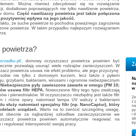
blemem. Można również zdecydować się na rozwiązanie
ji, dodatkowo poprawiających nie tylko nawilżenie powietrza,
 w domu.
Część nawilżaczy powietrza jest także połączona
e pozytywniej wpływa na jego jakość.
faktu, że suche powietrze to pochodna poważnego zagrożenia
zczone powietrze. W takim przypadku najlepszym rozwiązaniem
rza.
 powietrza?
orzadku.pl/
, domowy oczyszczacz powietrza powinien być
Z
utecznie pozwalają usunąć wiele rodzajów zanieczyszczeń. W
zacz powietrza usuwa nie efekt problemu, ale jego przyczynę.
 sobie nie tylko z domowym kurzem, lecz także z pyłami
N
u, grzybami, bakteriami, wirusami i ogromnie niebezpiecznym
n
.
Niebezpieczne pyły zawieszone zawarte w smogu (PM 10;
w
ów usuwa filtr HEPA.
Nowoczesne filtry tego typu zwalczają
bów i pierwotniaków. W oczyszczaczu niezbędny jest także filtr
Ze
m i różne opary, natomiast lampa UV walczy z bakteriami
z 
 służy natomiast specjalny filtr (np. NanoCaptur), który
na
modelach urządzeń.
Warto na to zwrócić szczególną uwagę,
py
t obecnie za najbardziej szkodliwe zanieczyszczenie we
i 
ab
zczacz powietrza powinien automatycznie reagować na
by
 i regulować intensywność swojej pracy.