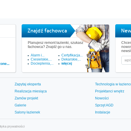
Znajdź fachowca
New
Planujesz remont łazienki, szukasz
Chces
fachowca? Znajdź go u nas.
nowoś
newsle
Alarm i...
Certyfikacja...
Ciesielskie,...
Dekarskie,...
Docieplenia,...
więcej
one...
Zapytaj eksperta
Technologia w łazienc
Realizacja miesiąca
Projektanci wnętrz
Zamów projekt
Nowości
Galerie
Sprzęt AGD
Salony łazienek
Instalacje
ityka prywatności