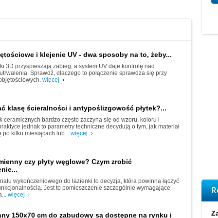
ętościowe i klejenie UV - dwa sposoby na to, żeby...
i 3D przyspieszają zabieg, a system UV daje kontrolę nad
rwalenia. Sprawdź, dlaczego to połączenie sprawdza się przy
objętościowych.
więcej
ć klasę ścieralności i antypoślizgowość płytek?...
k ceramicznych bardzo często zaczyna się od wzoru, koloru i
praktyce jednak to parametry techniczne decydują o tym, jak materiał
 po kilku miesiącach lub...
więcej
amienny czy płyty węglowe? Czym zrobić
ie...
iału wykończeniowego do łazienki to decyzja, która powinna łączyć
funkcjonalnością. Jest to pomieszczenie szczególnie wymagające –
R
...
więcej
Za
nny 150x70 cm do zabudowy są dostępne na rynku i