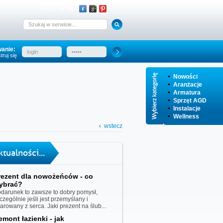
dołącz do nas:
anie:
truj się
Nowości
Aranżacje
Armatura
Sprzęt AGD
Instalacje
Wellness
wstecz
ktualności...
rezent dla nowożeńców - co
ybrać?
darunek to zawsze to dobry pomysł,
czególnie jeśli jest przemyślany i
iarowany z serca. Jaki prezent na ślub...
emont łazienki - jak