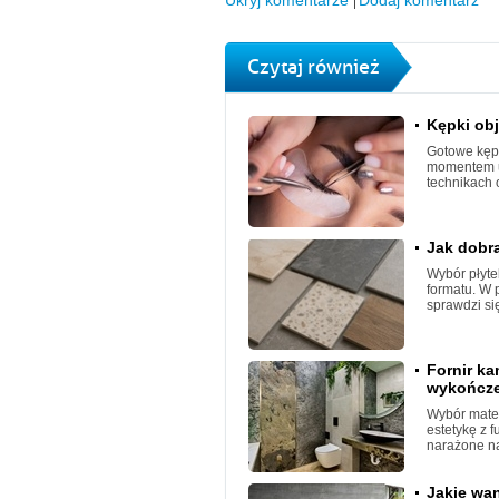
Ukryj komentarze
Dodaj komentarz
Czytaj również
Kępki obj
Gotowe kępk
momentem ut
technikach 
Jak dobra
Wybór płyte
formatu. W 
sprawdzi się
Fornir k
wykończen
Wybór mater
estetykę z 
narażone na
Jakie wa