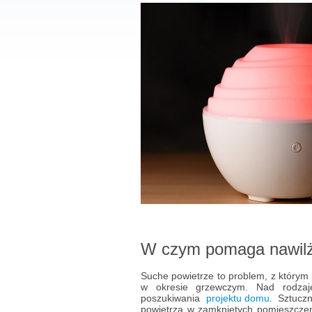
W czym pomaga nawilż
Suche powietrze to problem, z którym
w okresie grzewczym. Nad rodzaje
poszukiwania
projektu domu
. Sztucz
powietrza w zamkniętych pomieszczen