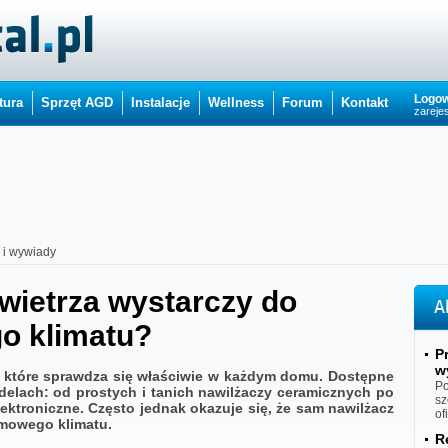
Logow
tura
Sprzęt AGD
Instalacje
Wellness
Forum
Kontakt
zarejes
i i wywiady
wietrza wystarczy do
A
o klimatu?
P
w
e, które sprawdza się właściwie w każdym domu. Dostępne
Po
delach: od prostych i tanich nawilżaczy ceramicznych po
sz
ktroniczne. Często jednak okazuje się, że sam nawilżacz
of
omowego klimatu.
R