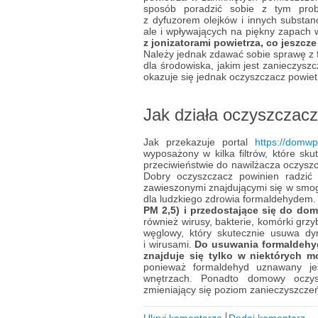
sposób poradzić sobie z tym pro
z dyfuzorem olejków i innych substanc
ale i wpływających na piękny zapach
z jonizatorami powietrza, co jeszcz
Należy jednak zdawać sobie sprawę z 
dla środowiska, jakim jest zanieczys
okazuje się jednak oczyszczacz powiet
Jak działa oczyszczacz
Jak przekazuje portal
https://domwp
wyposażony w kilka filtrów, które sk
przeciwieństwie do nawilżacza oczyszc
Dobry oczyszczacz powinien radzić
zawieszonymi znajdującymi się w smog
dla ludzkiego zdrowia formaldehydem
PM 2,5) i przedostające się do dom
również wirusy, bakterie, komórki grzy
węglowy, który skutecznie usuwa dy
i wirusami.
Do usuwania formaldehydu
znajduje się tylko w niektórych 
ponieważ formaldehyd uznawany jes
wnętrzach. Ponadto domowy oczys
zmieniający się poziom zanieczyszczeń