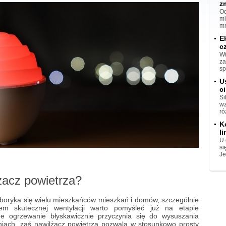
z
Od
mi
mn
E
c
Wi
za
sp
U
ci
Si
wz
ró
K
l
U 
si
Je
acz powietrza?
 boryka się wielu mieszkańców mieszkań i domów, szczególnie
m skutecznej wentylacji warto pomyśleć już na etapie
ne ogrzewanie błyskawicznie przyczynia się do wysuszania
iach, zaś nawilżacz powietrza pozwala w stosunkowo prosty