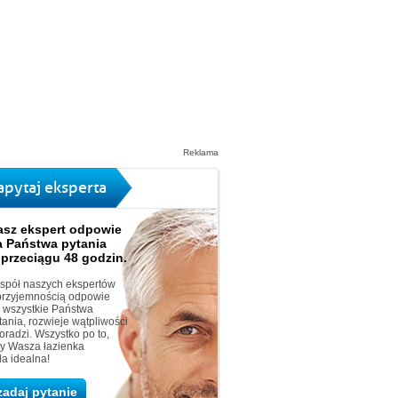
Reklama
apytaj eksperta
asz ekspert odpowie
a Państwa pytania
 przeciągu 48 godzin.
spół naszych ekspertów
przyjemnością odpowie
 wszystkie Państwa
tania, rozwieje wątpliwości
doradzi. Wszystko po to,
y Wasza łazienka
ła idealna!
zadaj pytanie