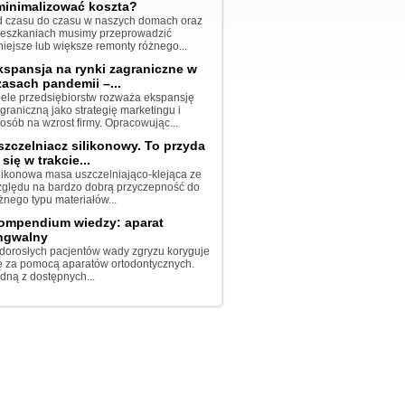
minimalizować koszta?
 czasu do czasu w naszych domach oraz
eszkaniach musimy przeprowadzić
iejsze lub większe remonty różnego...
kspansja na rynki zagraniczne w
zasach pandemii –...
ele przedsiębiorstw rozważa ekspansję
graniczną jako strategię marketingu i
osób na wzrost firmy. Opracowując...
szczelniacz silikonowy. To przyda
 się w trakcie...
likonowa masa uszczelniająco-klejąca ze
ględu na bardzo dobrą przyczepność do
żnego typu materiałów...
ompendium wiedzy: aparat
ingwalny
dorosłych pacjentów wady zgryzu koryguje
ę za pomocą aparatów ortodontycznych.
dną z dostępnych...