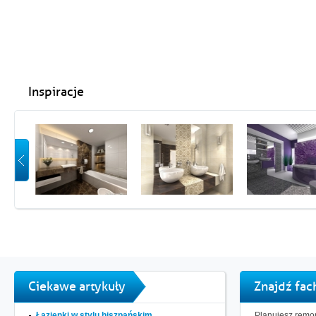
Inspiracje
Ciekawe artykuły
Znajdź fa
Łazienki w stylu hiszpańskim...
Planujesz remon