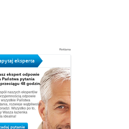
Reklama
apytaj eksperta
asz ekspert odpowie
a Państwa pytania
 przeciągu 48 godzin.
spół naszych ekspertów
przyjemnością odpowie
 wszystkie Państwa
tania, rozwieje wątpliwości
doradzi. Wszystko po to,
y Wasza łazienka
ła idealna!
zadaj pytanie