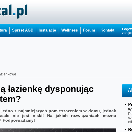
Logow
tura
Sprzęt AGD
Instalacje
Wellness
Forum
Kontakt
zarejes
łazienkowe
ną łazienkę dysponując
A
etem?
P
w
 jedno z najmniejszych pomieszczeniem w domu, jednak
Po
wcale nie jest niski! Na jakich rozwiązaniach można
sz
trze? Podpowiadamy!
of
R