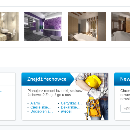
Znajdź fachowca
New
.
Planujesz remont łazienki, szukasz
Chces
fachowca? Znajdź go u nas.
nowoś
newsle
Alarm i...
Certyfikacja...
Ciesielskie,...
Dekarskie,...
Docieplenia,...
więcej