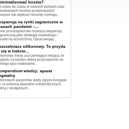
minimalizować koszta?
 czasu do czasu w naszych domach oraz
eszkaniach musimy przeprowadzić
iejsze lub większe remonty różnego...
kspansja na rynki zagraniczne w
zasach pandemii –...
ele przedsiębiorstw rozważa ekspansję
graniczną jako strategię marketingu i
osób na wzrost firmy. Opracowując...
szczelniacz silikonowy. To przyda
 się w trakcie...
likonowa masa uszczelniająco-klejąca ze
ględu na bardzo dobrą przyczepność do
żnego typu materiałów...
ompendium wiedzy: aparat
ingwalny
dorosłych pacjentów wady zgryzu koryguje
ę za pomocą aparatów ortodontycznych.
dną z dostępnych...