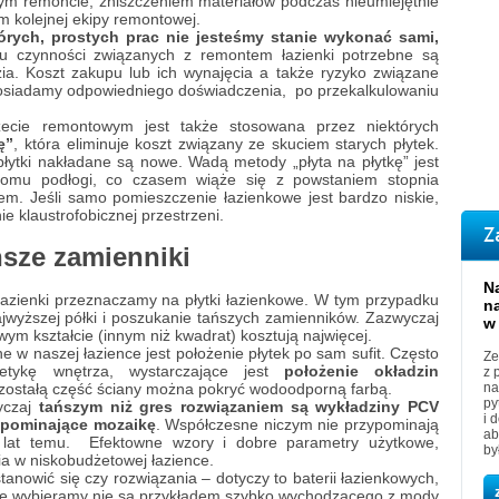
m remoncie, zniszczeniem materiałów podczas nieumiejętnie
 kolejnej ekipy remontowej.
órych, prostych prac nie jesteśmy stanie wykonać sami,
lu czynności związanych z remontem łazienki potrzebne są
zia. Koszt zakupu lub ich wynajęcia a także ryzyko związane
 posiadamy odpowiedniego doświadczenia, po przekalkulowaniu
cie remontowym jest także stosowana przez niektórych
ę”
, która eliminuje koszt związany ze skuciem starych płytek.
łytki nakładane są nowe. Wadą metody „płyta na płytkę” jest
ziomu podłogi, co czasem wiąże się z powstaniem stopnia
zem. Jeśli samo pomieszczenie łazienkowe jest bardzo niskie,
nie klaustrofobicznej przestrzeni.
Z
ańsze zamienniki
N
azienki przeznaczamy na płytki łazienkowe. W tym przypadku
n
ajwyższej półki i poszukanie tańszych zamienników. Zazwyczaj
w
wym kształcie (innym niż kwadrat) kosztują najwięcej.
 w naszej łazience jest położenie płytek po sam sufit. Często
Ze
tykę wnętrza, wystarczające jest
położenie okładzin
z 
ozostałą część ściany można pokryć wodoodporną farbą.
na
py
wyczaj
tańszym niż gres rozwiązaniem są wykładziny PCV
i 
zypominające mozaikę
. Współczesne niczym nie przypominają
ab
0 lat temu. Efektowne wzory i dobre parametry użytkowe,
by
nia w niskobudżetowej łazience.
anowić się czy rozwiązania – dotyczy to baterii łazienkowych,
óre wybieramy nie są przykładem szybko wychodzącego z mody