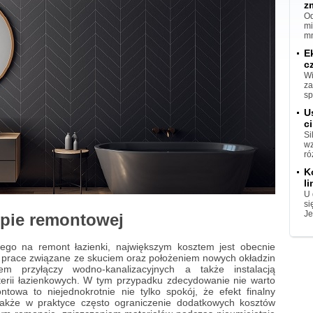
z
Od
mi
mn
E
c
Wi
za
sp
U
ci
Si
wz
ró
K
l
U 
si
Je
ipie remontowej
ego na remont łazienki, największym kosztem jest obecnie
 prace związane ze skuciem oraz położeniem nowych okładzin
m przyłączy wodno-kanalizacyjnych a także instalacją
aterii łazienkowych. W tym przypadku zdecydowanie nie warto
owa to niejednokrotnie nie tylko spokój, że efekt finalny
także w praktyce często ograniczenie dodatkowych kosztów