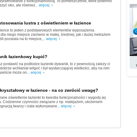
wyrafinowanie z funkcjonalnością. To pomieszczenie, które powinno
eszyć oko, ale również...
więcej
stosowania lustra z oświetleniem w łazience
zience to jeden z podstawowych elementów wyposażenia.
dla niego miejsce zarówno w małej, średniej, jak i dużej metrażem
śli pozwala na to miejsce,...
więcej
anik łazienkowy kupić?
sz postawić na podłodze łazienki dywanik, to z pewnością zależy ci
 dobrze wchłaniał wilgoć i był wystarczającej wielkości, aby na nim
ywiście może on...
więcej
kryształowy w łazience - na co zwrócić uwagę?
ane oświetlenie łazienki to kwestia funkcjonalności i wygody jej
. Codzienne czynności związane z np. makijażem, ułożeniem
lęgnacją twarzy i ciała wykonywane...
więcej