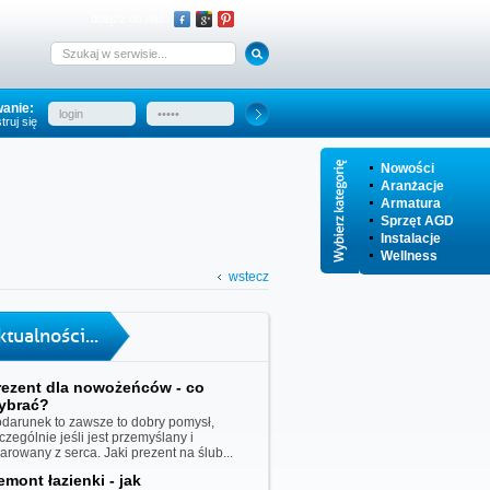
dołącz do nas:
anie:
truj się
Nowości
Aranżacje
Armatura
Sprzęt AGD
Instalacje
Wellness
wstecz
ktualności...
rezent dla nowożeńców - co
ybrać?
darunek to zawsze to dobry pomysł,
czególnie jeśli jest przemyślany i
iarowany z serca. Jaki prezent na ślub...
emont łazienki - jak