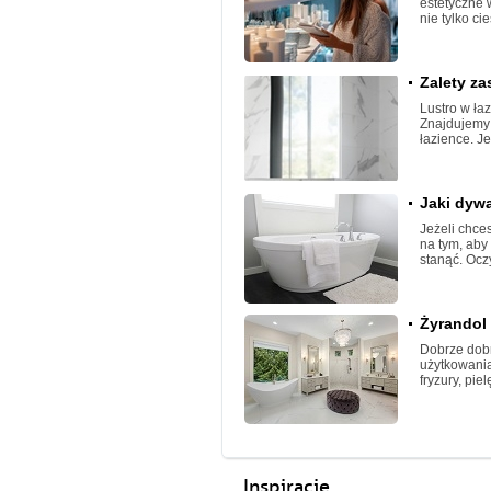
estetyczne 
nie tylko ci
Zalety za
Lustro w ła
Znajdujemy 
łazience. Je
Jaki dyw
Jeżeli chce
na tym, aby
stanąć. Ocz
Żyrandol 
Dobrze dobr
użytkowania
fryzury, pie
Inspiracje