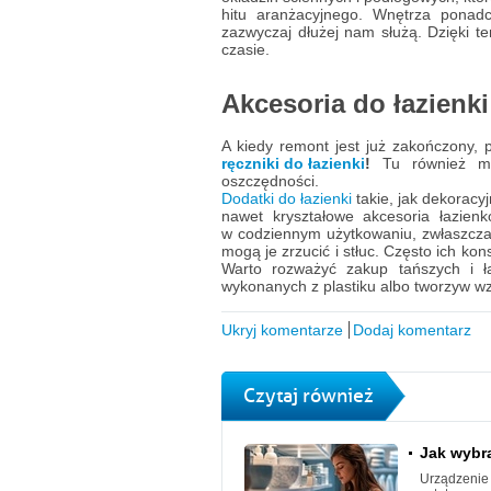
hitu aranżacyjnego. Wnętrza ponadc
zazwyczaj dłużej nam służą. Dzięki 
czasie.
Akcesoria do łazienki
A kiedy remont jest już zakończony, 
ręczniki do łazienki
!
Tu również mo
oszczędności.
Dodatki do łazienki
takie, jak dekoracy
nawet kryształowe akcesoria łazien
w codziennym użytkowaniu, zwłaszcza
mogą je zrzucić i stłuc. Często ich ko
Warto rozważyć zakup tańszych i ł
wykonanych z plastiku albo tworzyw 
Ukryj komentarze
Dodaj komentarz
Czytaj również
Jak wybra
Urządzenie 