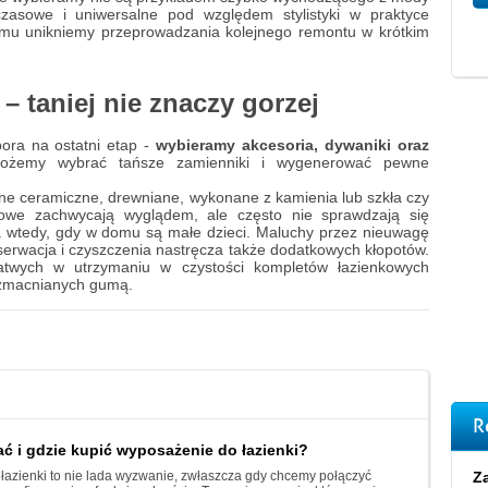
zasowe i uniwersalne pod względem stylistyki w praktyce
temu unikniemy przeprowadzania kolejnego remontu w krótkim
 – taniej nie znaczy gorzej
pora na ostatni etap -
wybieramy akcesoria, dywaniki oraz
żemy wybrać tańsze zamienniki i wygenerować pewne
jne ceramiczne, drewniane, wykonane z kamienia lub szkła czy
kowe zachwycają wyglądem, ale często nie sprawdzają się
 wtedy, gdy w domu są małe dzieci. Maluchy przez nieuwagę
nserwacja i czyszczenia nastręcza także dodatkowych kłopotów.
atwych w utrzymaniu w czystości kompletów łazienkowych
wzmacnianych gumą.
R
ć i gdzie kupić wyposażenie do łazienki?
łazienki to nie lada wyzwanie, zwłaszcza gdy chcemy połączyć
Za