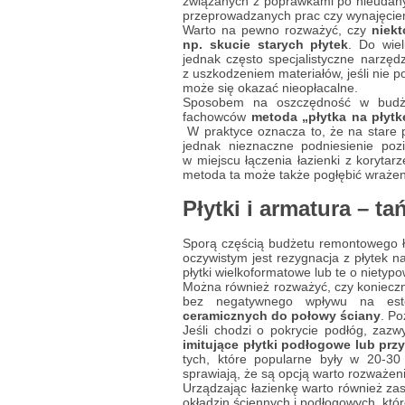
związanych z poprawkami po nieudany
przeprowadzanych prac czy wynajęciem
Warto na pewno rozważyć, czy
niekt
np. skucie starych płytek
. Do wie
jednak często specjalistyczne narzęd
z uszkodzeniem materiałów, jeśli nie
może się okazać nieopłacalne.
Sposobem na oszczędność w budże
fachowców
metoda „płytka na płytk
W praktyce oznacza to, że na stare p
jednak nieznaczne podniesienie po
w miejscu łączenia łazienki z korytar
metoda ta może także pogłębić wraże
Płytki i armatura – t
Sporą częścią budżetu remontowego ł
oczywistym jest rezygnacja z płytek n
płytki wielkoformatowe lub te o nietypo
Można również rozważyć, czy konieczne
bez negatywnego wpływu na este
ceramicznych do połowy ściany
. P
Jeśli chodzi o pokrycie podłóg, zaz
imitujące płytki podłogowe lub pr
tych, które popularne były w 20-3
sprawiają, że są opcją warto rozważe
Urządzając łazienkę warto również zast
okładzin ściennych i podłogowych, kt