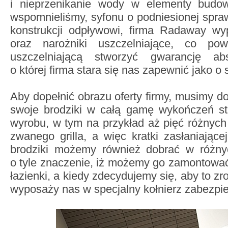
i nieprzenikanie wody w elementy budow
wspomnieliśmy, syfonu o podniesionej spraw
konstrukcji odpływowi, firma Radaway w
oraz narożniki uszczelniające, co p
uszczelniającą stworzyć gwarancję abso
o której firma stara się nas zapewnić jako o
Aby dopełnić obrazu oferty firmy, musimy d
swoje brodziki w całą gamę wykończeń st
wyrobu, w tym na przykład aż pięć różnych 
zwanego grilla, a więc kratki zasłaniają
brodziki możemy również dobrać w różny
o tyle znaczenie, iż możemy go zamontowa
łazienki, a kiedy zdecydujemy się, aby to zro
wyposaży nas w specjalny kołnierz zabezpie