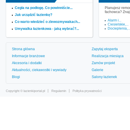
Cegła na podłogę. Co powinniście...
Planujesz remon
fachowca? Znaj
Jak urządzić łazienkę?
Alarm i...
Co warto wiedzieć o zlewozmywakach...
Ciesielskie,...
Docieplenia,..
Umywalka łazienkowa - jaką wybrać?...
Strona główna
Zapytaj eksperta
Informacje branżowe
Realizacja miesiąca
Akcesoria i dodatki
Zamów projekt
Aktualności, ciekawostki i wywiady
Galerie
Blogi
Salony łazienek
Copyright ©
lazienkiportal.pl
Regulamin
Polityka prywatności