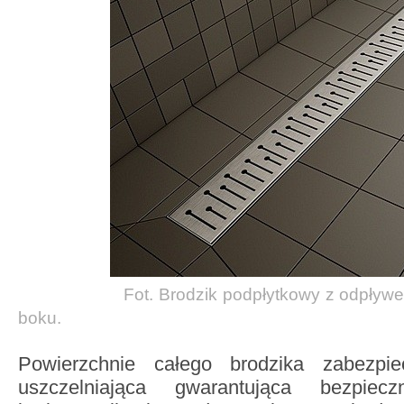
Fot. Brodzik
podpłytkowy z odpływ
boku.
Powierzchnie całego brodzika zabezpi
uszczelniająca gwarantująca bezpie