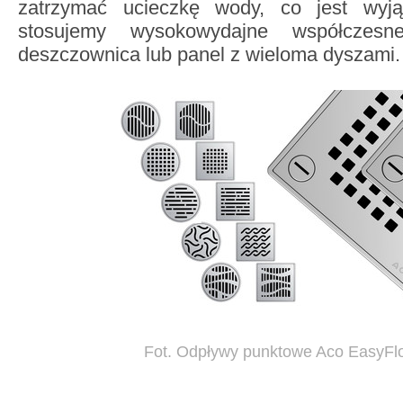
zatrzymać ucieczkę wody, co jest wyj
stosujemy wysokowydajne współczesn
deszczownica lub panel z wieloma dyszami.
Fot. Odpływy punktowe Aco EasyFl