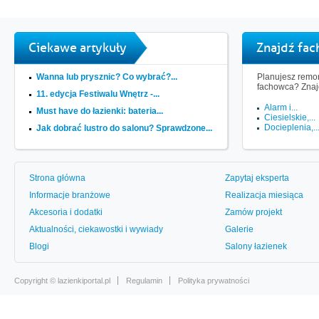
Ciekawe artykuły
Znajdź fa
Wanna lub prysznic? Co wybrać?...
Planujesz remon
fachowca? Znaj
11. edycja Festiwalu Wnętrz -...
Alarm i...
Must have do łazienki: bateria...
Ciesielskie,...
Docieplenia,..
Jak dobrać lustro do salonu? Sprawdzone...
Strona główna
Zapytaj eksperta
Informacje branżowe
Realizacja miesiąca
Akcesoria i dodatki
Zamów projekt
Aktualności, ciekawostki i wywiady
Galerie
Blogi
Salony łazienek
Copyright ©
lazienkiportal.pl
Regulamin
Polityka prywatności