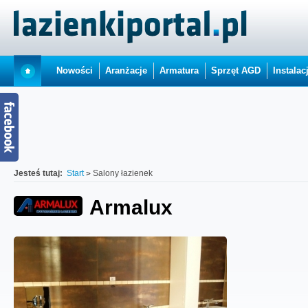
Nowości
Aranżacje
Armatura
Sprzęt AGD
Instalac
Jesteś tutaj:
Start
Salony łazienek
Armalux