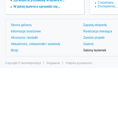
Żyrandol kryształowy w łazience...
Ciesielskie,...
Docieplenia,..
W jakiej łazience sprawdzi się...
Strona główna
Zapytaj eksperta
Informacje branżowe
Realizacja miesiąca
Akcesoria i dodatki
Zamów projekt
Aktualności, ciekawostki i wywiady
Galerie
Blogi
Salony łazienek
Copyright ©
lazienkiportal.pl
Regulamin
Polityka prywatności