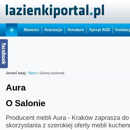
Nowości
Aranżacje
Armatura
Sprzęt AGD
Instalac
Jesteś tutaj:
Start
Salony łazienek
Aura
O Salonie
Producent mebli Aura - Kraków zaprasza do
skorzystania z szerokiej oferty mebli kuche