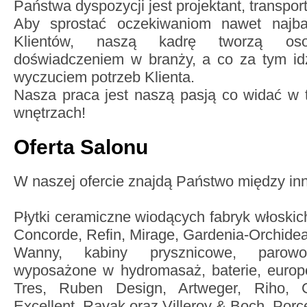
Państwa dyspozycji jest projektant, transpo
Aby sprostać oczekiwaniom nawet najba
Klientów, naszą kadrę tworzą oso
doświadczeniem w branży, a co za tym id
wyczuciem potrzeb Klienta.
Nasza praca jest naszą pasją co widać w 
wnętrzach!
Oferta Salonu
W naszej ofercie znajdą Państwo między in
Płytki ceramiczne wiodących fabryk włoskic
Concorde, Refin, Mirage, Gardenia-Orchidea
Wanny, kabiny prysznicowe, parow
wyposażone w hydromasaż, baterie, europ
Tres, Ruben Design, Artweger, Riho, 
Excellent, Ravak oraz Villeroy & Boch. Porc