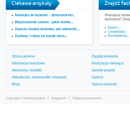
Ciekawe artykuły
Znajdź fa
Naklejka do łazienki – dekoratorski...
Planujesz remon
fachowca? Znaj
Wyposażenie salonu - jakie meble...
Alarm i...
Zawsze modna łazienka: jak odmienić...
Ciesielskie,...
Docieplenia,..
Zasłony i rolety na każde okno...
Strona główna
Zapytaj eksperta
Informacje branżowe
Realizacja miesiąca
Akcesoria i dodatki
Zamów projekt
Aktualności, ciekawostki i wywiady
Galerie
Blogi
Salony łazienek
Copyright ©
lazienkiportal.pl
Regulamin
Polityka prywatności