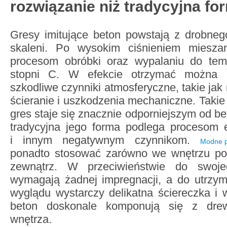
rozwiązanie niż tradycyjna f
Gresy imitujące beton powstają z drobneg
skaleni. Po wysokim ciśnieniem miesza
procesom obróbki oraz wypalaniu do tem
stopni C. W efekcie otrzymać można m
szkodliwe czynniki atmosferyczne, takie jak 
ścieranie i uszkodzenia mechaniczne. Takie
gres staje się znacznie odporniejszym od b
tradycyjna jego forma podlega procesom ek
i innym negatywnym czynnikom.
Modne pł
ponadto stosować zarówno we wnętrzu pom
zewnątrz. W przeciwieństwie do swoje
wymagają żadnej impregnacji, a do utrzym
wyglądu wystarczy delikatna ściereczka i 
beton doskonale komponują się z drew
wnętrza.