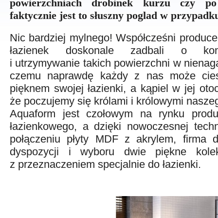
powierzchniach drobinek kurzu czy p
faktycznie jest to słuszny poglad w przypad
Nic bardziej mylnego! Współcześni produce
łazienek doskonale zadbali o kom
i utrzymywanie takich powierzchni w nienaga
czemu naprawdę każdy z nas może cies
pięknem swojej łazienki, a kąpiel w jej otoc
że poczujemy się królami i królowymi naszeg
Aquaform jest czo
łowym na rynku produ
łazienkowego, a dzięki nowoczesnej techn
połączeniu płyty MDF z akrylem, firma 
dyspozycji i wyboru dwie piękne kole
z przeznaczeniem specjalnie do łazienki.