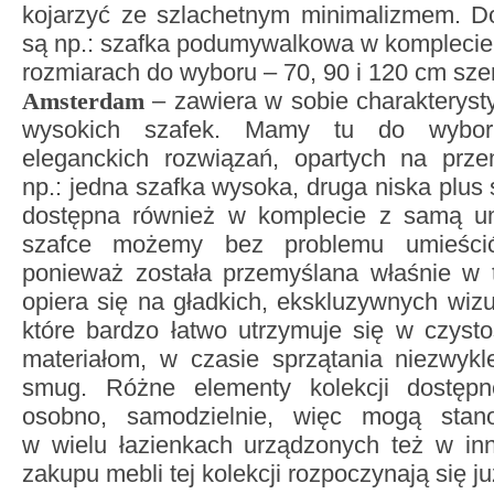
kojarzyć ze szlachetnym minimalizmem. Do
są np.: szafka podumywalkowa w komplecie
rozmiarach do wyboru – 70, 90 i 120 cm sze
Amsterdam
– zawiera w sobie charakterys
wysokich szafek. Mamy tu do wyboru
eleganckich rozwiązań, opartych na prze
np.: jedna szafka wysoka, druga niska plus
dostępna również w komplecie z samą u
szafce możemy bez problemu umieścić
ponieważ została przemyślana właśnie w t
opiera się na gładkich, ekskluzywnych wizu
które bardzo łatwo utrzymuje się w czysto
materiałom, w czasie sprzątania niezwykl
smug. Różne elementy kolekcji dostęp
osobno, samodzielnie, więc mogą stan
w wielu łazienkach urządzonych też w inn
zakupu mebli tej kolekcji rozpoczynają się ju