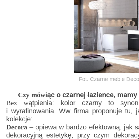
Fot. Czarne meble Dec
Czy mówi
ąc o czarnej łazience, mamy
Bez w
ątpienia: kolor czarny to synon
i wyrafinowania. Ww firma proponuje tu, 
kolekcje:
Decora
– opiewa w bardzo efektown
ą
, jak
dekoracyjną estetykę, przy czym dekoracyj