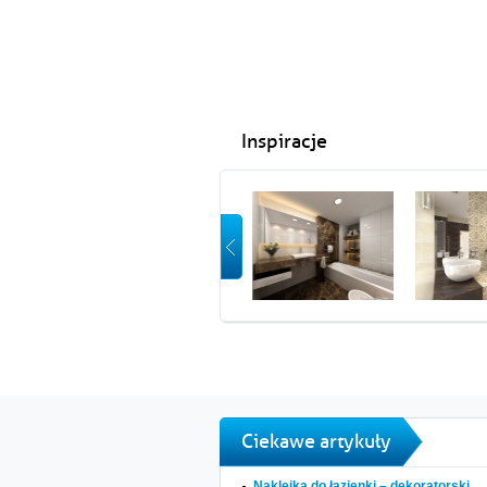
Inspiracje
Ciekawe artykuły
Naklejka do łazienki – dekoratorski...