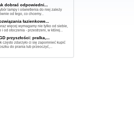
ak dobrać odpowiedni...
bór lampy i oświetlenia do niej zależy
ównie od tego, co chcemy...
ozwiązania łazienkowe...
raz więcej wymagamy nie tylko od siebie,
e i od otoczenia - przestrzeni, w której...
GD przyszłości: pralka,...
k często zdarzyło ci się zapomnieć kupić
oszku do prania lub przeoczyć,...