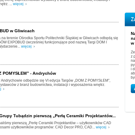
trz. ...
więcej
Z
BUD w Gliwicach
N
a na terenie Ośrodka Sportu Politechniki Śląskiej w Gliwicach odbędą się
n
GÓW EXPOBUD (wcześniej funkcjonujące pod nazwą Targi DOM I
w
ydarzenie...
więcej
Ze
z 
na
py
i 
 Z POMYSŁEM” - Andrychów
ab
by
 w Andrychowie odbędzie się VI edycja Targów „DOM Z POMYSŁEM”,
wystawców z branż budownictwa, instalacji i wyposażenia wnętrz.
j
Grupy Tubądzin pierwszą „Perłą Ceramiki Projektantów...
aliśmy pierwszą „Perłę Ceramiki Projektantów – użytkowników CAD
łosami użytkowników programów: CAD Decor PRO, CAD...
więcej