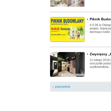
Piknik Budo
4-5.06 w Oświę
wnętrz. Imprez
kiermasz roślin
Zwycięzcy „K
11 lutego 2016 
uroczyste podsu
użytkowników..
poprzednie