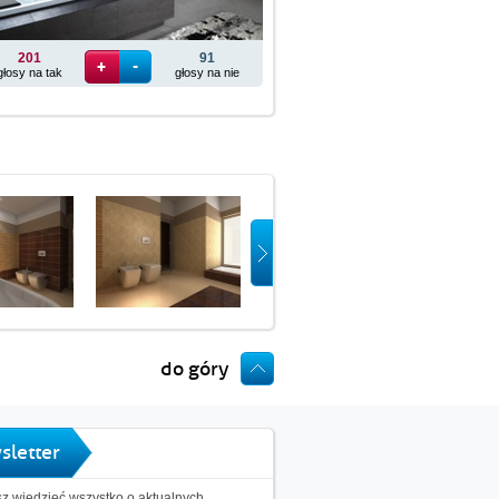
201
91
głosy na tak
głosy na nie
do góry
sletter
z wiedzieć wszystko o aktualnych