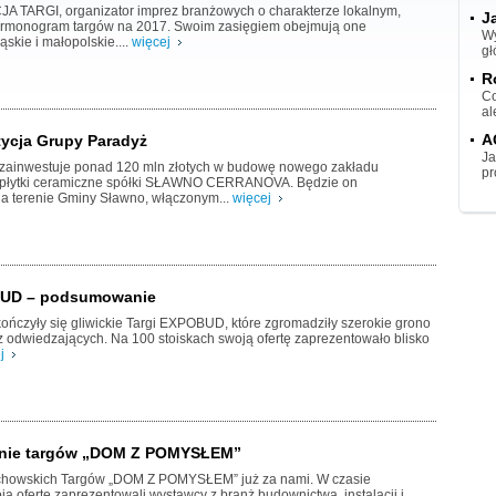
 TARGI, organizator imprez branżowych o charakterze lokalnym,
J
armonogram targów na 2017. Swoim zasięgiem obejmują one
Wy
skie i małopolskie....
więcej
gł
R
Co
al
A
ycja Grupy Paradyż
Ja
zainwestuje ponad 120 mln złotych w budowę nowego zakładu
pr
 płytki ceramiczne spółki SŁAWNO CERRANOVA. Będzie on
na terenie Gminy Sławno, włączonym...
więcej
BUD – podsumowanie
ończyły się gliwickie Targi EXPOBUD, które zgromadziły szerokie grono
 odwiedzających. Na 100 stoiskach swoją ofertę zaprezentowało blisko
j
ie targów „DOM Z POMYSŁEM”
chowskich Targów „DOM Z POMYSŁEM” już za nami. W czasie
ą ofertę zaprezentowali wystawcy z branż budownictwa, instalacji i