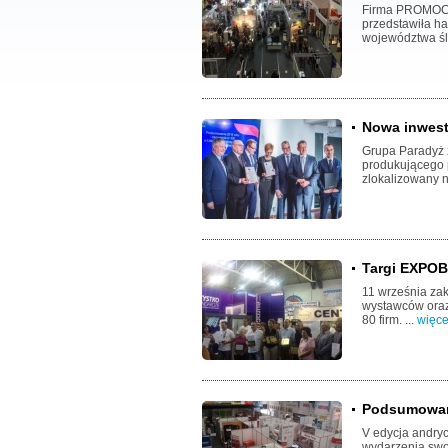
Firma PROMOCJA
przedstawiła h
województwa ślą
Nowa inwest
Grupa Paradyż 
produkującego
zlokalizowany 
Targi EXPO
11 września zak
wystawców oraz
80 firm. ...
więce
Podsumowan
V edycja andry
wydarzenia swoj