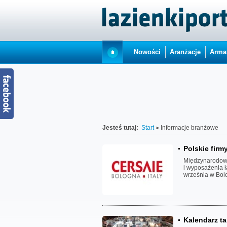
Nowości
Aranżacje
Arma
Jesteś tutaj:
Start
Informacje branżowe
Polskie firm
Międzynarodowe
i wyposażenia ł
września w Bolo
Kalendarz t