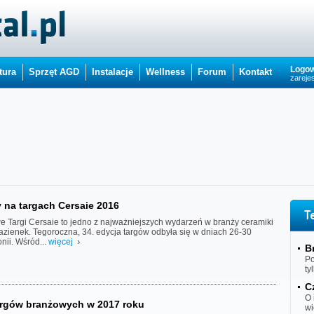
Logow
tura
Sprzęt AGD
Instalacje
Wellness
Forum
Kontakt
zarejes
y na targach Cersaie 2016
T
 Targi Cersaie to jedno z najważniejszych wydarzeń w branży ceramiki
azienek. Tegoroczna, 34. edycja targów odbyła się w dniach 26-30
nii. Wśród...
więcej
B
Po
ty
C
O 
argów branżowych w 2017 roku
wi