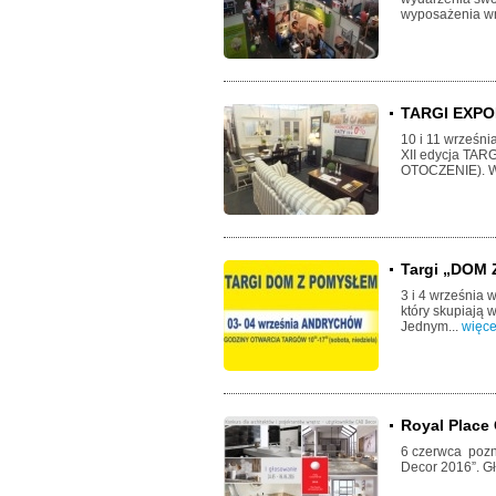
wyposażenia wnę
TARGI EXPO
10 i 11 wrześni
XII edycja TAR
OTOCZENIE). W
Targi „DOM
3 i 4 września
który skupiają 
Jednym...
więce
Royal Place 
6 czerwca pozn
Decor 2016”. G