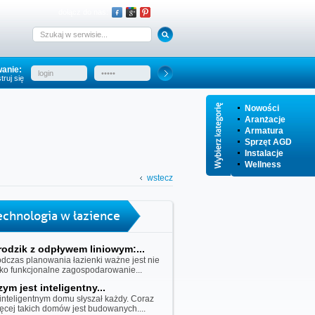
dołącz do nas:
anie:
truj się
Nowości
Aranżacje
Armatura
Sprzęt AGD
Instalacje
Wellness
wstecz
echnologia w łazience
rodzik z odpływem liniowym:...
dczas planowania łazienki ważne jest nie
lko funkcjonalne zagospodarowanie...
zym jest inteligentny...
inteligentnym domu słyszał każdy. Coraz
ęcej takich domów jest budowanych....