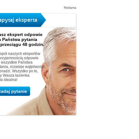
Reklama
apytaj eksperta
asz ekspert odpowie
a Państwa pytania
 przeciągu 48 godzin.
spół naszych ekspertów
przyjemnością odpowie
 wszystkie Państwa
tania, rozwieje wątpliwości
doradzi. Wszystko po to,
y Wasza łazienka
ła idealna!
zadaj pytanie