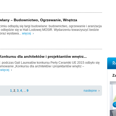
wlany – Budownictwo, Ogrzewanie, Wnętrza
cimiu odbędą się targi budowlane: budownictwo, ogrzewanie i aranżacja
a odbędzie się w Hali Lodowej MOSIR. Wydarzeniu towarzyszyć bedzie
 oraz wystawa...
więcej
onkursu dla architektów i projektantów wnętrz...
R
r. podczas Gali Laureatów konkursu Perły Ceramiki UE 2015 odbyło się
mowanie „Konkursu dla architektów i projektantów wnętrz –
.
więcej
Za
1
,
2
,
3
,
4
, ...
9
nastepne