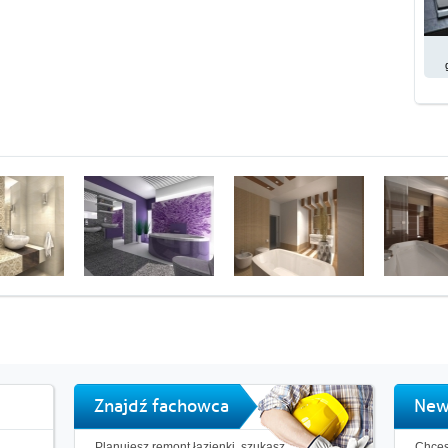
Znajdź fachowca
New
Planujesz remont łazienki, szukasz
Chces