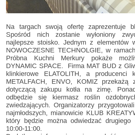
Na targach swoją ofertę zaprezentuje b
Spośród nich zostanie wyłoniony zwy
najlepsze stoisko. Jednym z elementów w
NOWOCZESNE TECHNOLGIE, w ramach kt
Próbna Kuchni Merkury pokaże możl
DYNAMIC SPACE. Firma MAT BUD z Gliwic 
klinkierowe ELATOLITH, a producenci 
METALFACH, ENVO, KOMIZ przekażą zw
dotyczącą zakupu kotła na zimę. Pona
odbędzie się kiermasz roślin ozdobny
zwiedzających. Organizatorzy przygotowali
najmłodszych, mianowicie KLUB KREA
który będzie można odwiedzać drugiego 
10:00-11:00.