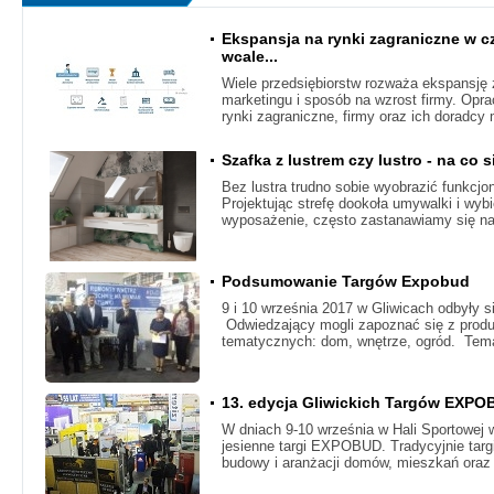
Ekspansja na rynki zagraniczne w c
wcale...
Wiele przedsiębiorstw rozważa ekspansję z
marketingu i sposób na wzrost firmy. Opra
rynki zagraniczne, firmy oraz ich doradcy
Szafka z lustrem czy lustro - na co
Bez lustra trudno sobie wyobrazić funkcjo
Projektując strefę dookoła umywalki i wyb
wyposażenie, często zastanawiamy się n
Podsumowanie Targów Expobud
​9 i 10 września 2017 w Gliwicach odbyły s
Odwiedzający mogli zapoznać się z produk
tematycznych: dom, wnętrze, ogród. Tem
13. edycja Gliwickich Targów EXP
W dniach 9-10 września w Hali Sportowej 
jesienne targi EXPOBUD. Tradycyjnie tar
budowy i aranżacji domów, mieszkań oraz 