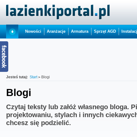
Nowości
Aranżacje
Armatura
Sprzęt AGD
Instalac
Jesteś tutaj:
Start
Blogi
Blogi
Czytaj teksty lub załóż własnego bloga. P
projektowaniu, stylach i innych ciekawyc
chcesz się podzielić.